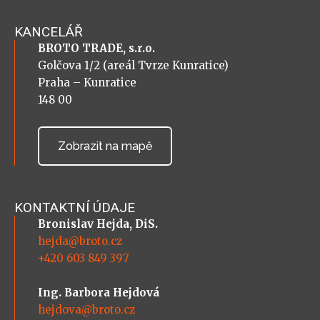
KANCELÁŘ
BROTO TRADE, s.r.o.
Golčova 1/2 (areál Tvrze Kunratice)
Praha – Kunratice
148 00
Zobrazit na mapě
KONTAKTNÍ ÚDAJE
Bronislav Hejda, DiS.
hejda@broto.cz
+420 603 849 397
Ing. Barbora Hejdová
hejdova@broto.cz