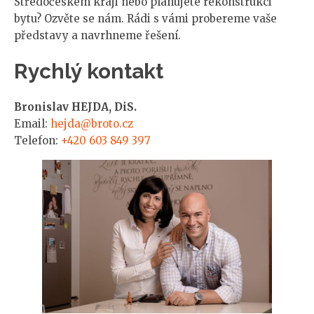
Středočeském kraji nebo plánujete rekonstrukci
bytu? Ozvěte se nám. Rádi s vámi probereme vaše
představy a navrhneme řešení.
Rychlý kontakt
Bronislav HEJDA, DiS.
Email:
hejda@broto.cz
Telefon:
+420 603 849 397