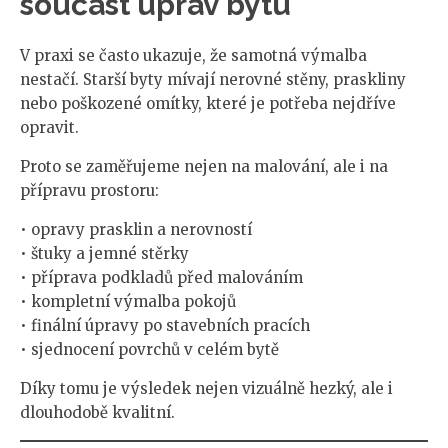
součást úprav bytu
V praxi se často ukazuje, že samotná výmalba
nestačí. Starší byty mívají nerovné stěny, praskliny
nebo poškozené omítky, které je potřeba nejdříve
opravit.
Proto se zaměřujeme nejen na malování, ale i na
přípravu prostoru:
• opravy prasklin a nerovností
• štuky a jemné stěrky
• příprava podkladů před malováním
• kompletní výmalba pokojů
• finální úpravy po stavebních pracích
• sjednocení povrchů v celém bytě
Díky tomu je výsledek nejen vizuálně hezký, ale i
dlouhodobě kvalitní.