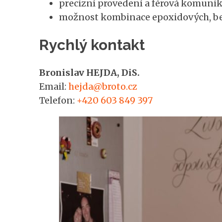
precizní provedení a férová komuni
možnost kombinace epoxidových, be
Rychlý kontakt
Bronislav HEJDA, DiS.
Email:
hejda@broto.cz
Telefon:
+420 603 849 397