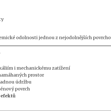
ty
chemické odolnosti jednou z nejodolnějších povrch
y
káliím i mechanickému zatížení
ě namáhaných prostor
snadnou údržbu
aténový povrch
 efektů