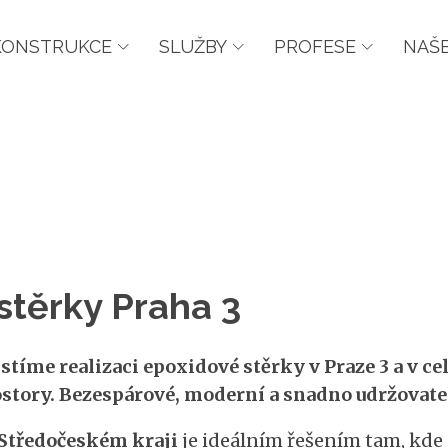
KONSTRUKCE
SLUŽBY
PROFESE
NAŠE
stěrky Praha 3
stíme realizaci epoxidové stěrky v Praze 3 a v c
story. Bezespárové, moderní a snadno udržovate
 Středočeském kraji
je ideálním řešením tam, kde 