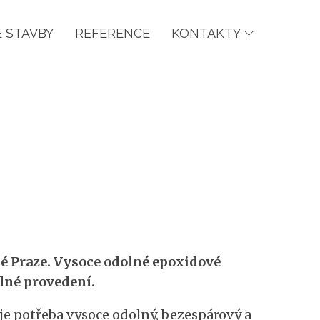
 STAVBY
REFERENCE
KONTAKTY
elé Praze. Vysoce odolné epoxidové
lné provedení.
je potřeba vysoce odolný, bezespárový a