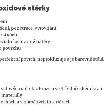
oxidové stěrky
šení
šení, penetrace, vyrovnání
vrstvách
eciální ochranné nátěry
o povrchu
rfektní povrch, neprokluzuje a je barevně stálá.
oxidových stěrek v Praze a ve Středočeském kraji
 materiály
plochách a v náročných interiérech