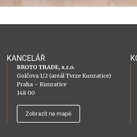
KANCELÁŘ
K
BROTO TRADE, s.r.o.
Golčova 1/2 (areál Tvrze Kunratice)
Praha – Kunratice
148 00
Zobrazit na mapě