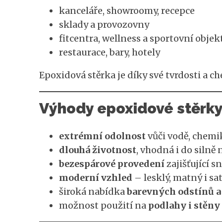
kanceláře, showroomy, recepce
sklady a provozovny
fitcentra, wellness a sportovní objek
restaurace, bary, hotely
Epoxidová stěrka je díky své tvrdosti a 
Výhody epoxidové stěrk
extrémní odolnost
vůči vodě, chemi
dlouhá životnost
, vhodná i do siln
bezespárové provedení
zajišťující 
moderní vzhled
– lesklý, matný i s
široká nabídka
barevných odstínů a
možnost použití na
podlahy i stěny