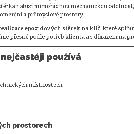
stěrka nabízí mimořádnou mechanickou odolnost,
komerční a průmyslové prostory.
ealizace epoxidových stěrek na klíč
, které splň
me přesně podle potřeb klienta a s důrazem na pre
nejčastěji používá
echnických místnostech
ých prostorech