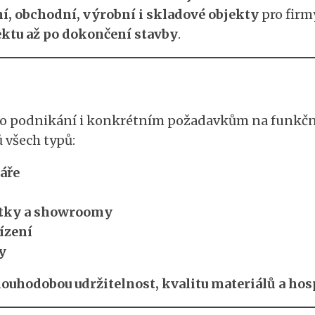
í, obchodní, výrobní i skladové objekty
pro firmy
ktu až po dokončení stavby
.
o podnikání i konkrétním požadavkům na funkčnost
 všech typů:
áře
notky a showroomy
řízení
y
louhodobou udržitelnost, kvalitu materiálů a ho