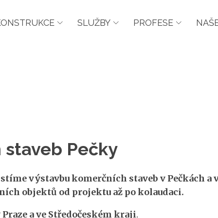
KONSTRUKCE
SLUŽBY
PROFESE
NAŠE
 staveb Pečky
stíme výstavbu komerčních staveb v Pečkách a v
ích objektů od projektu až po kolaudaci.
Praze a ve Středočeském kraji
.