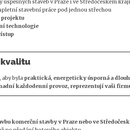
 úspěšných staveb v Praze i ve Středočeském kraj
letní stavební práce pod jednou střechou
 projektu
ní technologie
ístup
 kvalitu
 aby byla
praktická, energeticky úsporná a dlou
nadní každodenní provoz, reprezentují vaši firm
avbu komerční stavby v Praze nebo ve Středočes
až po předání hotového objektu.