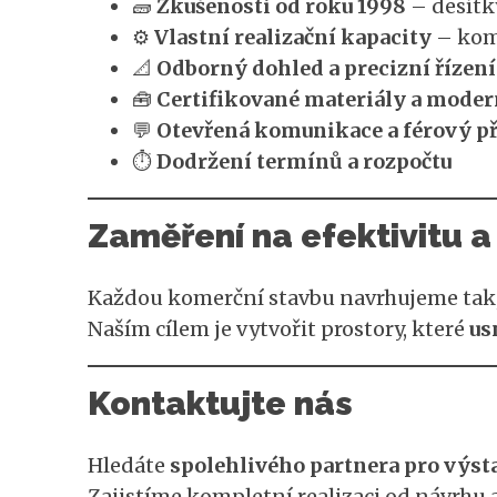
🧱
Zkušenosti od roku 1998
– desítky
⚙️
Vlastní realizační kapacity
– komp
📐
Odborný dohled a precizní řízení
🧰
Certifikované materiály a moder
💬
Otevřená komunikace a férový př
⏱️
Dodržení termínů a rozpočtu
Zaměření na efektivitu a
Každou komerční stavbu navrhujeme tak,
Naším cílem je vytvořit prostory, které
us
Kontaktujte nás
Hledáte
spolehlivého partnera pro výst
Zajistíme kompletní realizaci od návrhu 