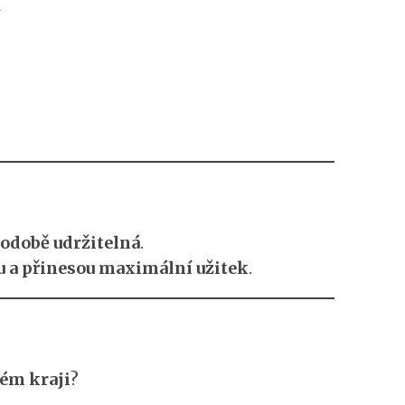
i
hodobě udržitelná
.
u a přinesou maximální užitek
.
kém kraji
?