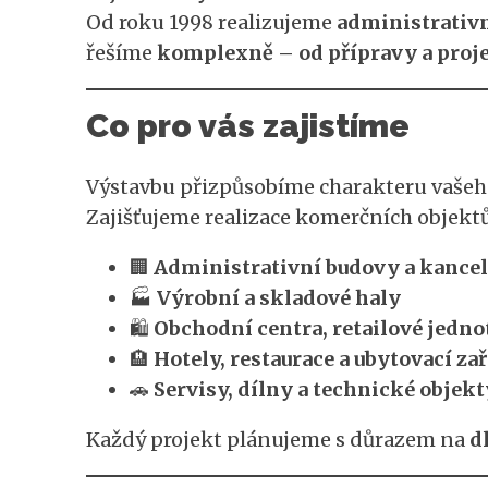
Od roku 1998 realizujeme
administrativn
řešíme
komplexně – od přípravy a proje
Co pro vás zajistíme
Výstavbu přizpůsobíme charakteru vašeh
Zajišťujeme realizace komerčních objektů
🏢
Administrativní budovy a kancel
🏭
Výrobní a skladové haly
🛍️
Obchodní centra, retailové jed
🏨
Hotely, restaurace a ubytovací za
🚗
Servisy, dílny a technické objekt
Každý projekt plánujeme s důrazem na
d