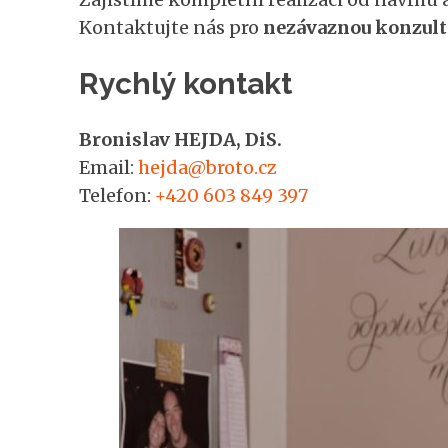
Kontaktujte nás pro
nezávaznou konzult
Rychlý kontakt
Bronislav HEJDA, DiS.
Email:
hejda@broto.cz
Telefon:
+420 603 849 397