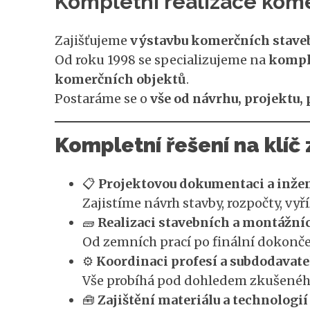
Kompletní realizace kome
Zajišťujeme
výstavbu komerčních staveb 
Od roku 1998 se specializujeme na
komple
komerčních objektů
.
Postaráme se o
vše od návrhu, projektu,
Kompletní řešení na klíč
📋
Projektovou dokumentaci a inže
Zajistíme návrh stavby, rozpočty, vyř
🧱
Realizaci stavebních a montážní
Od zemních prací po finální dokončen
⚙️
Koordinaci profesí a subdodavate
Vše probíhá pod dohledem zkušenéh
🧰
Zajištění materiálu a technologií