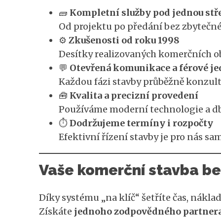
🧱
Kompletní služby pod jednou stř
Od projektu po předání bez zbytečné
⚙️
Zkušenosti od roku 1998
Desítky realizovaných komerčních obj
💬
Otevřená komunikace a férové je
Každou fázi stavby průběžně konzul
🧰
Kvalita a precizní provedení
Používáme moderní technologie a db
⏱️
Dodržujeme termíny i rozpočty
Efektivní řízení stavby je pro nás sa
Vaše komerční stavba bez
Díky systému „na klíč“ šetříte čas, náklady
Získáte
jednoho zodpovědného partner