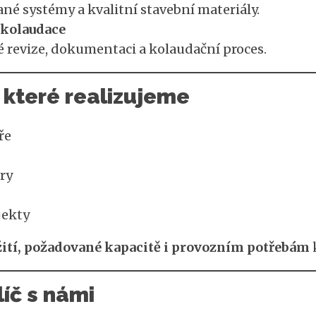
né systémy a kvalitní stavební materiály.
 kolaudace
 revize, dokumentaci a kolaudační proces.
 které realizujeme
ře
ry
jekty
žití, požadované kapacitě i provozním potřebám
k
líč s námi