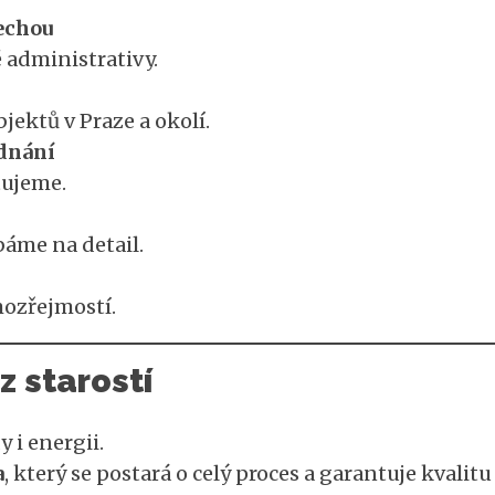
echou
 administrativy.
ektů v Praze a okolí.
dnání
tujeme.
áme na detail.
mozřejmostí.
 starostí
 i energii.
a
, který se postará o celý proces a garantuje kvalit