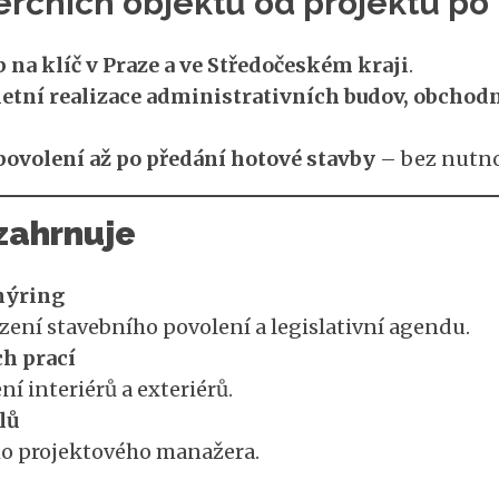
rčních objektů od projektu po
na klíč v Praze a ve Středočeském kraji
.
tní realizace administrativních budov, obchodní
 povolení až po předání hotové stavby
– bez nutnos
 zahrnuje
nýring
ízení stavebního povolení a legislativní agendu.
ch prací
í interiérů a exteriérů.
lů
o projektového manažera.