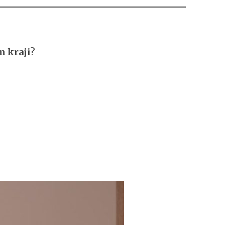
m kraji
?