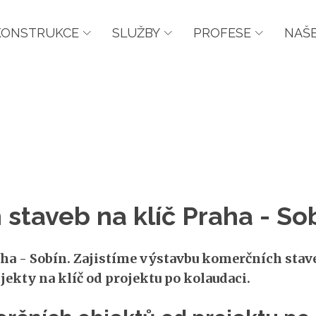
KONSTRUKCE
SLUŽBY
PROFESE
NAŠE
staveb na klíč Praha - So
a - Sobín. Zajistíme výstavbu komerčních staveb 
ekty na klíč od projektu po kolaudaci.