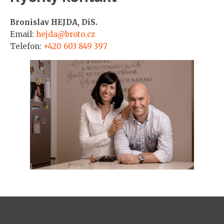
Bronislav HEJDA, DiS.
Email:
hejda@broto.cz
Telefon:
+420 603 849 397