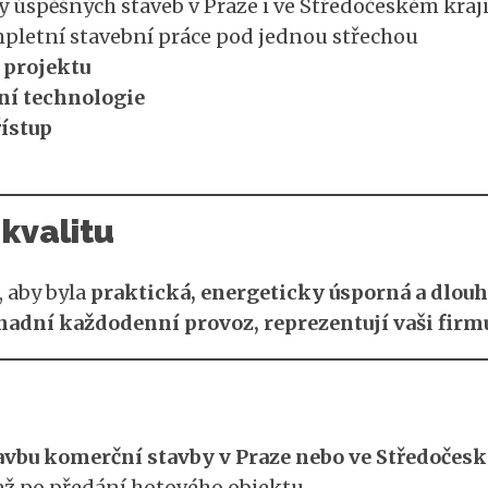
 úspěšných staveb v Praze i ve Středočeském kraj
letní stavební práce pod jednou střechou
 projektu
ní technologie
ístup
 kvalitu
 aby byla
praktická, energeticky úsporná a dlou
nadní každodenní provoz, reprezentují vaši firm
avbu komerční stavby v Praze nebo ve Středočes
až po předání hotového objektu.