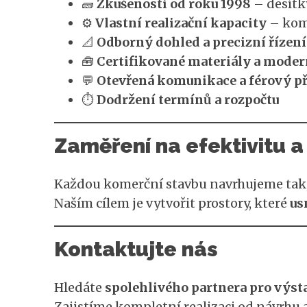
🧱
Zkušenosti od roku 1998
– desítky
⚙️
Vlastní realizační kapacity
– komp
📐
Odborný dohled a precizní řízení
🧰
Certifikované materiály a moder
💬
Otevřená komunikace a férový př
⏱️
Dodržení termínů a rozpočtu
Zaměření na efektivitu a
Každou komerční stavbu navrhujeme tak,
Naším cílem je vytvořit prostory, které
us
Kontaktujte nás
Hledáte
spolehlivého partnera pro výst
Zajistíme kompletní realizaci od návrhu 