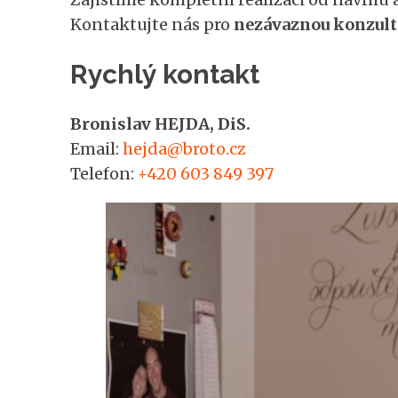
Kontaktujte nás pro
nezávaznou konzult
Rychlý kontakt
Bronislav HEJDA, DiS.
Email:
hejda@broto.cz
Telefon:
+420 603 849 397