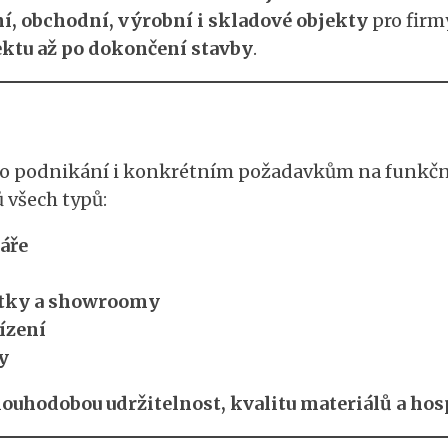
í, obchodní, výrobní i skladové objekty
pro firmy
ktu až po dokončení stavby
.
o podnikání i konkrétním požadavkům na funkčnost
 všech typů:
áře
notky a showroomy
řízení
y
louhodobou udržitelnost, kvalitu materiálů a ho