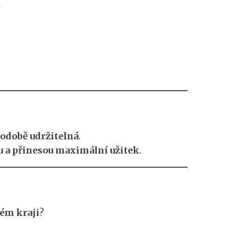
i
hodobě udržitelná
.
u a přinesou maximální užitek
.
kém kraji
?