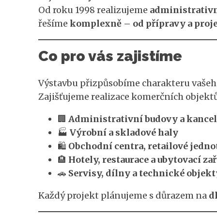
Od roku 1998 realizujeme
administrativn
řešíme
komplexně – od přípravy a proje
Co pro vás zajistíme
Výstavbu přizpůsobíme charakteru vašeh
Zajišťujeme realizace komerčních objektů
🏢
Administrativní budovy a kancel
🏭
Výrobní a skladové haly
🛍️
Obchodní centra, retailové jed
🏨
Hotely, restaurace a ubytovací za
🚗
Servisy, dílny a technické objekt
Každý projekt plánujeme s důrazem na
d