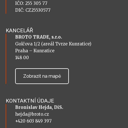
IČO: 255 305 77
DIČ: CZ25530577
KANCELÁŘ
BROTO TRADE, s.r.o.
Golčova 1/2 (areál Tvrze Kunratice)
Praha – Kunratice
148 00
Zobrazit na mapě
KONTAKTNÍ ÚDAJE
Bronislav Hejda, DiS.
hejda@broto.cz
+420 603 849 397