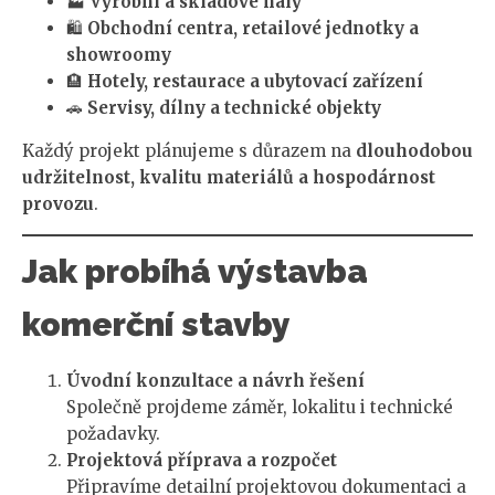
🏭
Výrobní a skladové haly
🛍️
Obchodní centra, retailové jednotky a
showroomy
🏨
Hotely, restaurace a ubytovací zařízení
🚗
Servisy, dílny a technické objekty
Každý projekt plánujeme s důrazem na
dlouhodobou
udržitelnost, kvalitu materiálů a hospodárnost
provozu
.
Jak probíhá výstavba
komerční stavby
Úvodní konzultace a návrh řešení
Společně projdeme záměr, lokalitu i technické
požadavky.
Projektová příprava a rozpočet
Připravíme detailní projektovou dokumentaci a