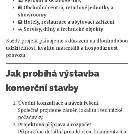
🏭
Výrobní a skladové haly
🛍️
Obchodní centra, retailové jednotky a
showroomy
🏨
Hotely, restaurace a ubytovací zařízení
🚗
Servisy, dílny a technické objekty
Každý projekt plánujeme s důrazem na
dlouhodobou
udržitelnost, kvalitu materiálů a hospodárnost
provozu
.
Jak probíhá výstavba
komerční stavby
Úvodní konzultace a návrh řešení
Společně projdeme záměr, lokalitu i technické
požadavky.
Projektová příprava a rozpočet
Připravíme detailní projektovou dokumentaci a