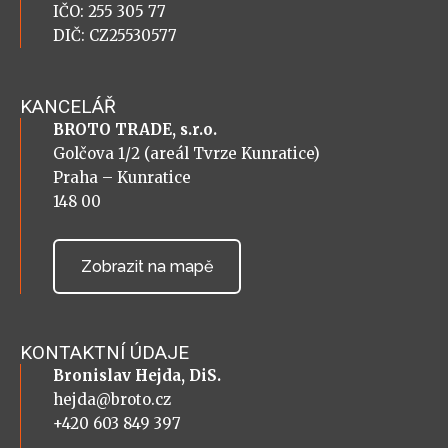
IČO: 255 305 77
DIČ: CZ25530577
KANCELÁŘ
BROTO TRADE, s.r.o.
Golčova 1/2 (areál Tvrze Kunratice)
Praha – Kunratice
148 00
Zobrazit na mapě
KONTAKTNÍ ÚDAJE
Bronislav Hejda, DiS.
hejda@broto.cz
+420 603 849 397