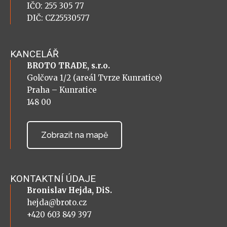
IČO: 255 305 77
DIČ: CZ25530577
KANCELÁŘ
BROTO TRADE, s.r.o.
Golčova 1/2 (areál Tvrze Kunratice)
Praha – Kunratice
148 00
Zobrazit na mapě
KONTAKTNÍ ÚDAJE
Bronislav Hejda, DiS.
hejda@broto.cz
+420 603 849 397