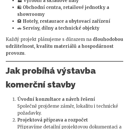
🏭
Výrobní a skladové haly
🛍️
Obchodní centra, retailové jednotky a
showroomy
🏨
Hotely, restaurace a ubytovací zařízení
🚗
Servisy, dílny a technické objekty
Každý projekt plánujeme s důrazem na
dlouhodobou
udržitelnost, kvalitu materiálů a hospodárnost
provozu
.
Jak probíhá výstavba
komerční stavby
Úvodní konzultace a návrh řešení
Společně projdeme záměr, lokalitu i technické
požadavky.
Projektová příprava a rozpočet
Připravíme detailní projektovou dokumentaci a