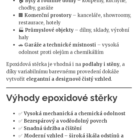
🏠
Byty a rodinné domy
– koupelny, kuchyně,
chodby, garáže
🏢
Komerční prostory
– kanceláře, showroomy,
restaurace, hotely
🏭
Průmyslové objekty
– dílny, sklady, výrobní
haly
🚗
Garáže a technické místnosti
– vysoká
odolnost proti olejům a chemikáliím
Epoxidová stěrka je vhodná i na
podlahy i stěny
, a
díky variabilnímu barevnému provedení dokáže
vytvořit
elegantní a designově čistý vzhled
.
Výhody epoxidové stěrky
✅
Vysoká mechanická a chemická odolnost
✅
Bezespárový a voděodolný povrch
✅
Snadná údržba a čištění
✅
Moderní vzhled – široká škála odstínů a