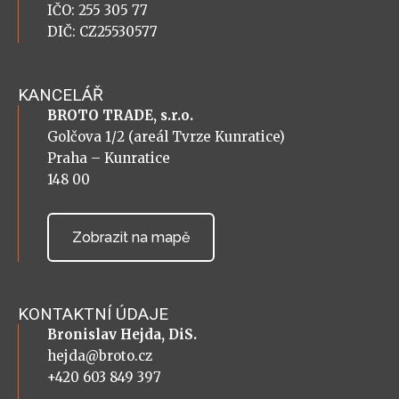
IČO: 255 305 77
DIČ: CZ25530577
KANCELÁŘ
BROTO TRADE, s.r.o.
Golčova 1/2 (areál Tvrze Kunratice)
Praha – Kunratice
148 00
Zobrazit na mapě
KONTAKTNÍ ÚDAJE
Bronislav Hejda, DiS.
hejda@broto.cz
+420 603 849 397