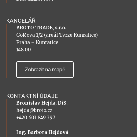
KANCELÁŘ
BROTO TRADE, s.r.o.
Golčova 1/2 (areál Tvrze Kunratice)
Praha – Kunratice
148 00
Zobrazit na mapě
KONTAKTNÍ ÚDAJE
Bronislav Hejda, DiS.
hejda@broto.cz
+420 603 849 397
Ing. Barbora Hejdová