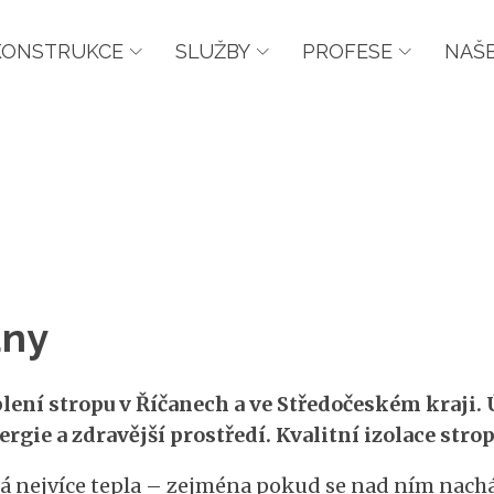
KONSTRUKCE
SLUŽBY
PROFESE
NAŠE
any
plení stropu v Říčanech a ve Středočeském kraji.
ergie a zdravější prostředí. Kvalitní izolace stro
ká nejvíce tepla – zejména pokud se nad ním nach