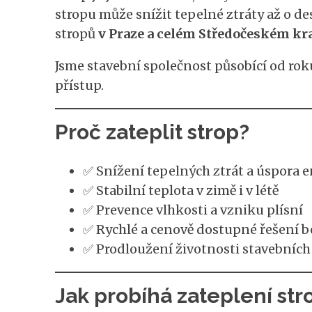
stropu může snížit tepelné ztráty až o d
stropů
v Praze a celém Středočeském kra
Jsme stavební společnost působící od roku
přístup.
Proč zateplit strop?
✅ Snížení tepelných ztrát a úspora e
✅ Stabilní teplota v zimě i v létě
✅ Prevence vlhkosti a vzniku plísní
✅ Rychlé a cenově dostupné řešení b
✅ Prodloužení životnosti stavebních
Jak probíhá zateplení str