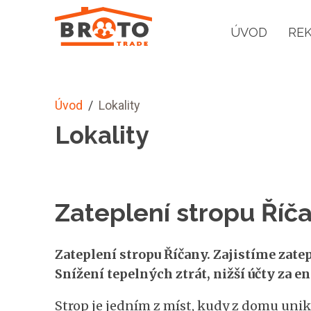
ÚVOD
RE
Úvod
/
Lokality
Lokality
Zateplení stropu Říč
Zateplení stropu Říčany. Zajistíme zate
Snížení tepelných ztrát, nižší účty za en
Strop je jedním z míst, kudy z domu uni