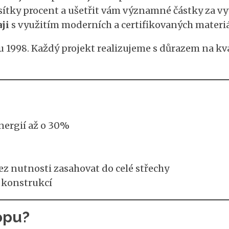
esítky procent a ušetřit vám významné částky za vy
ji
s využitím moderních a certifikovaných materiá
 1998. Každý projekt realizujeme s důrazem na kva
nergií až o 30%
ez nutnosti zasahovat do celé střechy
 konstrukcí
opu?