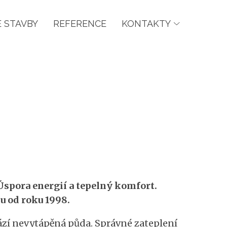
 STAVBY
REFERENCE
KONTAKTY
 Úspora energií a tepelný komfort.
pu od roku 1998.
ází nevytápěná půda. Správné zateplení