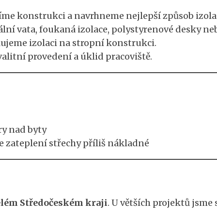
me konstrukci a navrhneme nejlepší způsob izola
ní vata, foukaná izolace, polystyrenové desky neb
ujeme izolaci na stropní konstrukci.
alitní provedení a úklid pracoviště.
y nad byty
e zateplení střechy příliš nákladné
celém Středočeském kraji
. U větších projektů jsme 