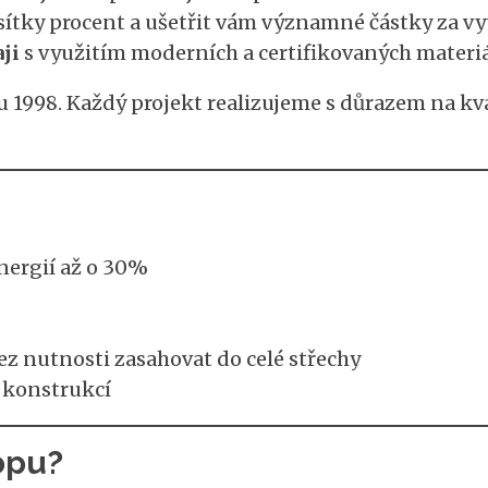
esítky procent a ušetřit vám významné částky za vy
ji
s využitím moderních a certifikovaných materiá
 1998. Každý projekt realizujeme s důrazem na kva
nergií až o 30%
ez nutnosti zasahovat do celé střechy
 konstrukcí
opu?