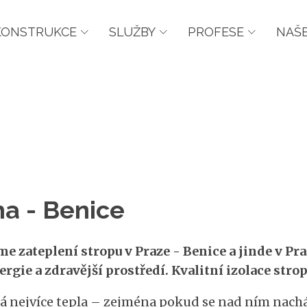
KONSTRUKCE
SLUŽBY
PROFESE
NAŠE
ha - Benice
me zateplení stropu v Praze - Benice a jinde v Pr
ergie a zdravější prostředí. Kvalitní izolace stro
ká nejvíce tepla – zejména pokud se nad ním nach