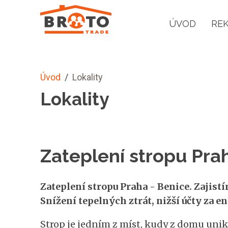
ÚVOD
RE
Úvod
/
Lokality
Lokality
Zateplení stropu Pra
Zateplení stropu Praha - Benice. Zajistí
Snížení tepelných ztrát, nižší účty za en
Strop je jedním z míst, kudy z domu uni