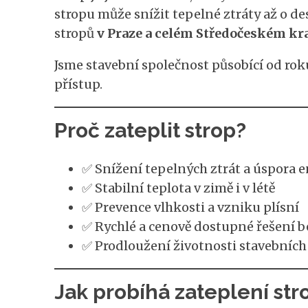
stropu může snížit tepelné ztráty až o d
stropů
v Praze a celém Středočeském kra
Jsme stavební společnost působící od roku
přístup.
Proč zateplit strop?
✅ Snížení tepelných ztrát a úspora e
✅ Stabilní teplota v zimě i v létě
✅ Prevence vlhkosti a vzniku plísní
✅ Rychlé a cenově dostupné řešení b
✅ Prodloužení životnosti stavebních
Jak probíhá zateplení str