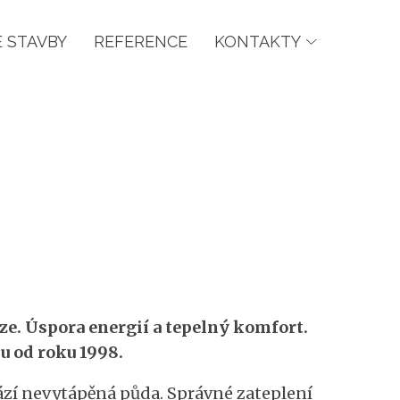
 STAVBY
REFERENCE
KONTAKTY
aze. Úspora energií a tepelný komfort.
pu od roku 1998.
ází nevytápěná půda. Správné zateplení