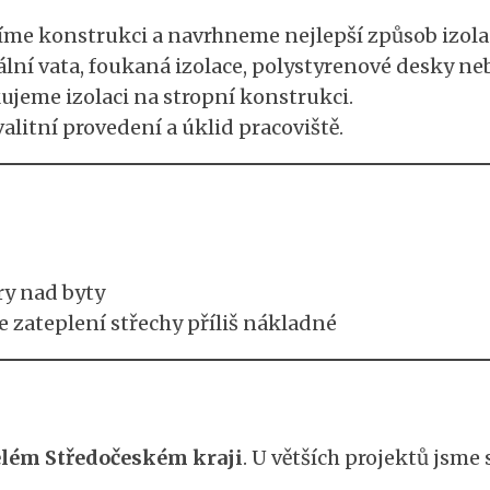
me konstrukci a navrhneme nejlepší způsob izola
ní vata, foukaná izolace, polystyrenové desky neb
ujeme izolaci na stropní konstrukci.
alitní provedení a úklid pracoviště.
y nad byty
e zateplení střechy příliš nákladné
celém Středočeském kraji
. U větších projektů jsme 