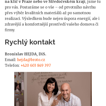
na klíč v Praze nebo ve Středočeském kraji
, jsme tu
pro vás. Postaráme se o vše – od prvotního návrhu
přes výběr kvalitních materiálů až po samotnou
realizaci. Výsledkem bude nejen úspora energií, ale i
zdravější a komfortnější prostředí vašeho domova či
firmy.
Rychlý kontakt
Bronislav HEJDA, DiS.
Email:
hejda@broto.cz
Telefon:
+420 603 849 397