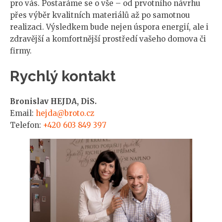
pro vás. Postaráme se o vše – od prvotního návrhu
přes výběr kvalitních materiálů až po samotnou
realizaci. Výsledkem bude nejen úspora energií, ale i
zdravější a komfortnější prostředí vašeho domova či
firmy.
Rychlý kontakt
Bronislav HEJDA, DiS.
Email:
hejda@broto.cz
Telefon:
+420 603 849 397