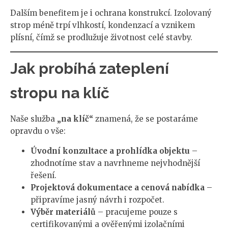
Dalším benefitem je i ochrana konstrukcí. Izolovaný
strop méně trpí vlhkostí, kondenzací a vznikem
plísní, čímž se prodlužuje životnost celé stavby.
Jak probíhá zateplení
stropu na klíč
Naše služba
„na klíč“
znamená, že se postaráme
opravdu o vše:
Úvodní konzultace a prohlídka objektu
–
zhodnotíme stav a navrhneme nejvhodnější
řešení.
Projektová dokumentace a cenová nabídka
–
připravíme jasný návrh i rozpočet.
Výběr materiálů
– pracujeme pouze s
certifikovanými a ověřenými izolačními