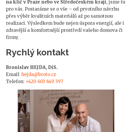
na klíč v Praze nebo ve Středočeském kraji
, jsme tu
pro vás. Postaráme se o vše – od prvotního návrhu
přes výběr kvalitních materiálů až po samotnou
realizaci. Výsledkem bude nejen úspora energií, ale i
zdravější a komfortnější prostředí vašeho domova či
firmy.
Rychlý kontakt
Bronislav HEJDA, DiS.
Email:
hejda@broto.cz
Telefon:
+420 603 849 397