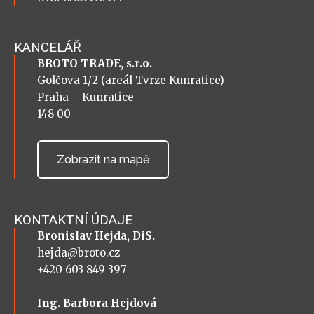
KANCELÁŘ
BROTO TRADE, s.r.o.
Golčova 1/2 (areál Tvrze Kunratice)
Praha – Kunratice
148 00
Zobrazit na mapě
KONTAKTNÍ ÚDAJE
Bronislav Hejda, DiS.
hejda@broto.cz
+420 603 849 397
Ing. Barbora Hejdová