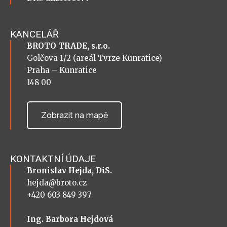
KANCELÁŘ
BROTO TRADE, s.r.o.
Golčova 1/2 (areál Tvrze Kunratice)
Praha – Kunratice
148 00
Zobrazit na mapě
KONTAKTNÍ ÚDAJE
Bronislav Hejda, DiS.
hejda@broto.cz
+420 603 849 397
Ing. Barbora Hejdová