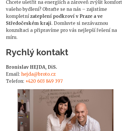
Chcete ušetřit na energiích a zároveň zvýšit komfort
vašeho bydlení? Obraťte se na nás – zajistíme
kompletní
zateplení podkroví v Praze a ve
Středočeském kraji
. Domluvte si nezávaznou
konzultaci a připravíme pro vás nejlepší řešení na
míru.
Rychlý kontakt
Bronislav HEJDA, DiS.
Email:
hejda@broto.cz
Telefon:
+420 603 849 397