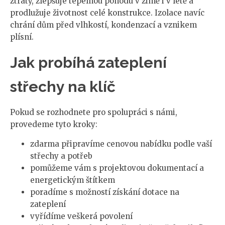
ztráty, zlepšuje tepelnou pohodu v zimě i v létě a
prodlužuje životnost celé konstrukce. Izolace navíc
chrání dům před vlhkostí, kondenzací a vznikem
plísní.
Jak probíhá zateplení
střechy na klíč
Pokud se rozhodnete pro spolupráci s námi,
provedeme tyto kroky:
zdarma připravíme cenovou nabídku podle vaší
střechy a potřeb
pomůžeme vám s projektovou dokumentací a
energetickým štítkem
poradíme s možností získání dotace na
zateplení
vyřídíme veškerá povolení