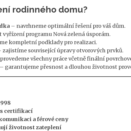
lení rodinného domu?
ídka
– navrhneme optimální řešení pro váš dům.
t vyřízení programu Nová zelená úsporám.
me kompletní podklady pro realizaci.
 zajistíme související úpravy otvorových prvků.
provedeme všechny práce včetně finální povrchové
– garantujeme přesnost a dlouhou životnost prov
1998
 certifikací
 komunikaci a férové ceny
ňují životnost zateplení