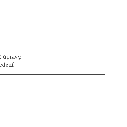
 úpravy.
edení.