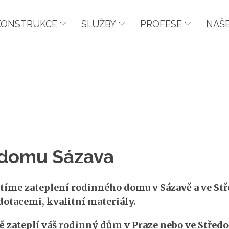
KONSTRUKCE
SLUŽBY
PROFESE
NAŠE
 domu Sázava
tíme zateplení rodinného domu v Sázavě a ve St
dotacemi, kvalitní materiály.
ě zateplí váš rodinný dům v Praze nebo ve Střed