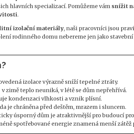
ašich hlavních specializací. Pomůžeme vám
snížit n
itosti
.
itní izolační materiály
, naši pracovníci jsou pra
eplení rodinného domu nebereme jen jako stavební 
m?
vedená izolace výrazně sníží tepelné ztráty.
 v zimě teplo neuniká, v létě se dům nepřehřívá.
uje kondenzaci vlhkosti a vznik plísní.
da je chráněna před deštěm, mrazem i sluncem.
icky úsporný dům je atraktivnější pro budoucí pro
éně spotřebované energie znamená menší zátěž pr