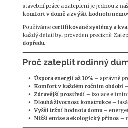
stavební práce a zateplení je jednou z n
komfort v domě a zvýšit hodnotu nemov
Používáme
certifikované systémy a kval
každý detail byl proveden precizně. Zat
dopředu
.
Proč zateplit rodinný dů
Úspora energií až 30%
– správně pro
Komfort v každém ročním období
–
Zdravější prostředí
– izolace elimin
Dlouhá životnost konstrukce
– fasá
Vyšší tržní hodnota domu
– energet
Nižší emise a ekologický přínos
– m