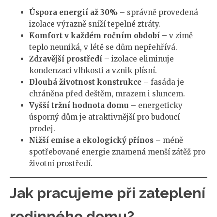
Úspora energií až 30%
– správně provedená
izolace výrazně sníží tepelné ztráty.
Komfort v každém ročním období
– v zimě
teplo neuniká, v létě se dům nepřehřívá.
Zdravější prostředí
– izolace eliminuje
kondenzaci vlhkosti a vznik plísní.
Dlouhá životnost konstrukce
– fasáda je
chráněna před deštěm, mrazem i sluncem.
Vyšší tržní hodnota domu
– energeticky
úsporný dům je atraktivnější pro budoucí
prodej.
Nižší emise a ekologický přínos
– méně
spotřebované energie znamená menší zátěž pro
životní prostředí.
Jak pracujeme při zateplení
rodinného domu?