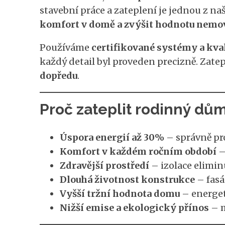
stavební práce a zateplení je jednou z n
komfort v domě a zvýšit hodnotu nemov
Používáme
certifikované systémy a kval
každý detail byl proveden precizně. Zat
dopředu
.
Proč zateplit rodinný dů
Úspora energií až 30%
– správně pro
Komfort v každém ročním období
–
Zdravější prostředí
– izolace elimin
Dlouhá životnost konstrukce
– fasá
Vyšší tržní hodnota domu
– energet
Nižší emise a ekologický přínos
– m