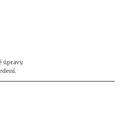
 úpravy.
edení.