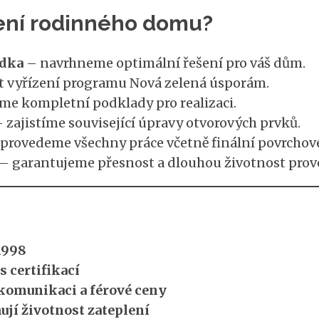
lení rodinného domu?
ídka
– navrhneme optimální řešení pro váš dům.
t vyřízení programu Nová zelená úsporám.
me kompletní podklady pro realizaci.
 zajistíme související úpravy otvorových prvků.
provedeme všechny práce včetně finální povrchové
– garantujeme přesnost a dlouhou životnost prov
1998
 certifikací
 komunikaci a férové ceny
ňují životnost zateplení