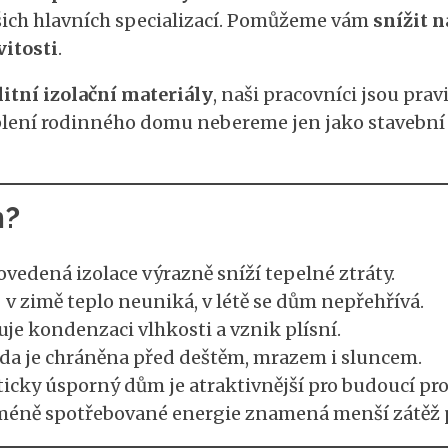
ašich hlavních specializací. Pomůžeme vám
snížit n
itosti
.
itní izolační materiály
, naši pracovníci jsou pra
eplení rodinného domu nebereme jen jako stavební 
m?
vedená izolace výrazně sníží tepelné ztráty.
 v zimě teplo neuniká, v létě se dům nepřehřívá.
uje kondenzaci vlhkosti a vznik plísní.
da je chráněna před deštěm, mrazem i sluncem.
icky úsporný dům je atraktivnější pro budoucí pro
éně spotřebované energie znamená menší zátěž pr