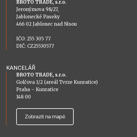
BROTO TRADE, s.r.o.
Jeronýmova 98/27,
Jablonecké Paseky
466 02 Jablonec nad Nisou
IČO: 255 305 77
DIČ: CZ25530577
KANCELÁŘ
BROTO TRADE, s.r.o.
Golčova 1/2 (areál Tvrze Kunratice)
Praha – Kunratice
148 00
Zobrazit na mapě