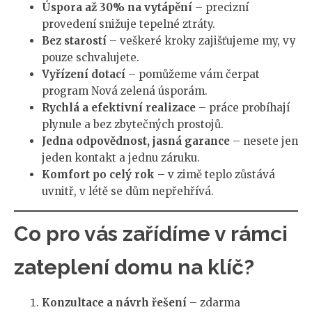
Úspora až 30% na vytápění
– precizní
provedení snižuje tepelné ztráty.
Bez starostí
– veškeré kroky zajišťujeme my, vy
pouze schvalujete.
Vyřízení dotací
– pomůžeme vám čerpat
program Nová zelená úsporám.
Rychlá a efektivní realizace
– práce probíhají
plynule a bez zbytečných prostojů.
Jedna odpovědnost, jasná garance
– nesete jen
jeden kontakt a jednu záruku.
Komfort po celý rok
– v zimě teplo zůstává
uvnitř, v létě se dům nepřehřívá.
Co pro vás zařídíme v rámci
zateplení domu na klíč?
Konzultace a návrh řešení
– zdarma