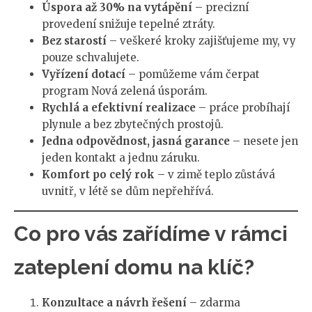
Úspora až 30% na vytápění
– precizní
provedení snižuje tepelné ztráty.
Bez starostí
– veškeré kroky zajišťujeme my, vy
pouze schvalujete.
Vyřízení dotací
– pomůžeme vám čerpat
program Nová zelená úsporám.
Rychlá a efektivní realizace
– práce probíhají
plynule a bez zbytečných prostojů.
Jedna odpovědnost, jasná garance
– nesete jen
jeden kontakt a jednu záruku.
Komfort po celý rok
– v zimě teplo zůstává
uvnitř, v létě se dům nepřehřívá.
Co pro vás zařídíme v rámci
zateplení domu na klíč?
Konzultace a návrh řešení
– zdarma