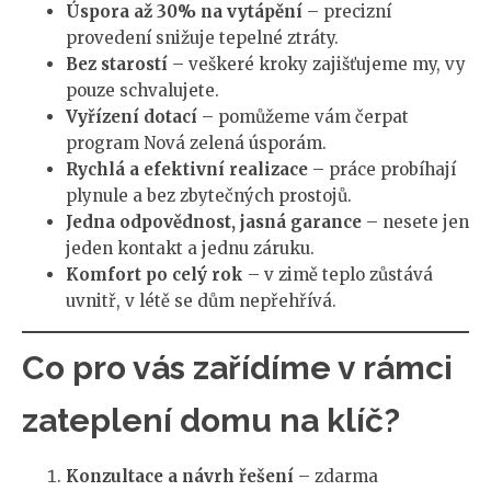
Úspora až 30% na vytápění
– precizní
provedení snižuje tepelné ztráty.
Bez starostí
– veškeré kroky zajišťujeme my, vy
pouze schvalujete.
Vyřízení dotací
– pomůžeme vám čerpat
program Nová zelená úsporám.
Rychlá a efektivní realizace
– práce probíhají
plynule a bez zbytečných prostojů.
Jedna odpovědnost, jasná garance
– nesete jen
jeden kontakt a jednu záruku.
Komfort po celý rok
– v zimě teplo zůstává
uvnitř, v létě se dům nepřehřívá.
Co pro vás zařídíme v rámci
zateplení domu na klíč?
Konzultace a návrh řešení
– zdarma