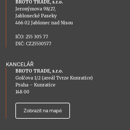
BROTO TRADE, s.r.o.
Jeronýmova 98/27,
Jablonecké Paseky
466 02 Jablonec nad Nisou
IČO: 255 305 77
DIČ: CZ25530577
KANCELÁŘ
BROTO TRADE, s.r.o.
Golčova 1/2 (areál Tvrze Kunratice)
Praha – Kunratice
148 00
Zobrazit na mapě