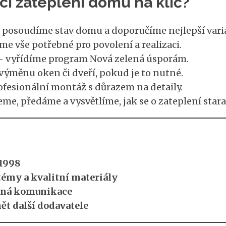
ci zateplení domu na klíč?
posoudíme stav domu a doporučíme nejlepší vari
me vše potřebné pro povolení a realizaci.
 vyřídíme program Nová zelená úsporám.
výměnu oken či dveří, pokud je to nutné.
fesionální montáž s důrazem na detaily.
me, předáme a vysvětlíme, jak se o zateplení stara
 1998
émy a kvalitní materiály
řená komunikace
ět další dodavatele