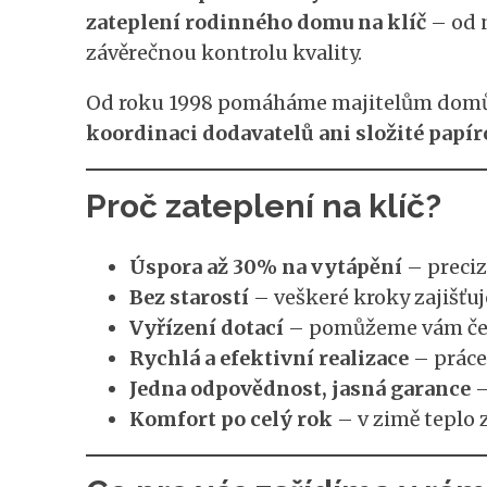
zateplení rodinného domu na klíč
– od n
závěrečnou kontrolu kvality.
Od roku 1998 pomáháme majitelům domů s
koordinaci dodavatelů ani složité papír
Proč zateplení na klíč?
Úspora až 30% na vytápění
– preciz
Bez starostí
– veškeré kroky zajišťuj
Vyřízení dotací
– pomůžeme vám čer
Rychlá a efektivní realizace
– práce 
Jedna odpovědnost, jasná garance
–
Komfort po celý rok
– v zimě teplo z