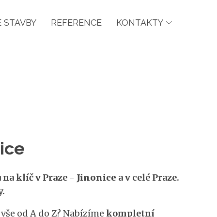
 STAVBY
REFERENCE
KONTAKTY
ice
na klíč v Praze -
Jinonice
a v celé Praze.
y.
í vše od A do Z? Nabízíme
kompletní