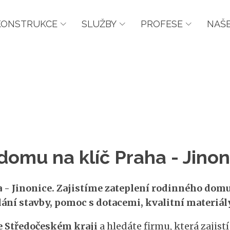
KONSTRUKCE
SLUŽBY
PROFESE
NAŠE
domu na klíč Praha - Jinon
- Jinonice. Zajistíme zateplení rodinného domu 
ání stavby, pomoc s dotacemi, kvalitní materiál
e Středočeském kraji
a hledáte firmu, která zajist