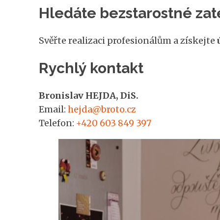
Hledáte bezstarostné zat
Svěřte realizaci profesionálům a získejte
Rychlý kontakt
Bronislav HEJDA, DiS.
Email:
hejda@broto.cz
Telefon:
+420 603 849 397