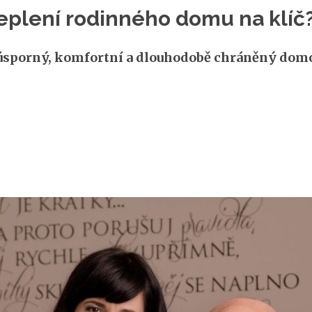
eplení rodinného domu na klíč
úsporný, komfortní a dlouhodobě chráněný domo