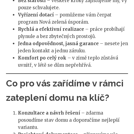
Bez starostí
– veškeré kroky zajišťujeme my, vy
pouze schvalujete.
Vyřízení dotací
– pomůžeme vám čerpat
program Nová zelená úsporám.
Rychlá a efektivní realizace
– práce probíhají
plynule a bez zbytečných prostojů.
Jedna odpovědnost, jasná garance
– nesete jen
jeden kontakt a jednu záruku.
Komfort po celý rok
– v zimě teplo zůstává
uvnitř, v létě se dům nepřehřívá.
Co pro vás zařídíme v rámci
zateplení domu na klíč?
Konzultace a návrh řešení
– zdarma
posoudíme stav domu a doporučíme nejlepší
variantu.