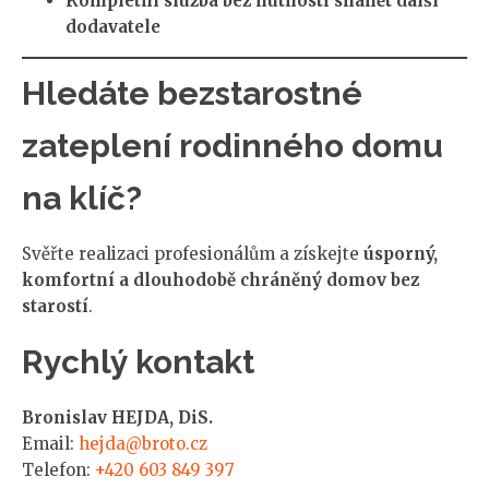
Kompletní služba bez nutnosti shánět další
dodavatele
Hledáte bezstarostné
zateplení rodinného domu
na klíč?
Svěřte realizaci profesionálům a získejte
úsporný,
komfortní a dlouhodobě chráněný domov bez
starostí
.
Rychlý kontakt
Bronislav HEJDA, DiS.
Email:
hejda@broto.cz
Telefon:
+420 603 849 397