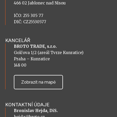
466 02 Jablonec nad Nisou
IČO: 255 305 77
DIČ: CZ25530577
KANCELÁŘ
BROTO TRADE, s.r.o.
Golčova 1/2 (areál Tvrze Kunratice)
Praha – Kunratice
148 00
Zobrazit na mapě
KONTAKTNÍ ÚDAJE
Bronislav Hejda, DiS.
hejda@broto.cz