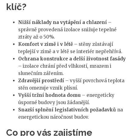
klíč?
Nižší náklady na vytápění a chlazení
–
správně provedená izolace snižuje tepelné
ztráty až o 50%.
Komfort v zimě i v létě
– stěny zůstávají
teplejší v zimě a v létě se interiér nepřehřívá.
Ochrana konstrukce a delší životnost fasády
– izolace chrání před vlhkostí, mrazem i
slunečním zářením.
Zdravější prostředí
– vyšší povrchová teplota
stěn omezuje vznik plísní.
Vyšší tržní hodnota domu
– energeticky
úsporné budovy jsou žádanější.
Snazší splnění legislativních požadavků
na
energetickou náročnost budov.
Co pro vás zajistíme