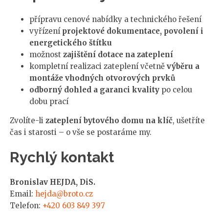
přípravu cenové nabídky a technického řešení
vyřízení
projektové dokumentace, povolení i
energetického štítku
možnost
zajištění dotace na zateplení
kompletní realizaci zateplení včetně
výběru a
montáže vhodných otvorových prvků
odborný dohled a garanci kvality
po celou
dobu prací
Zvolíte-li
zateplení bytového domu na klíč
, ušetříte
čas i starosti – o vše se postaráme my.
Rychlý kontakt
Bronislav HEJDA, DiS.
Email:
hejda@broto.cz
Telefon:
+420 603 849 397