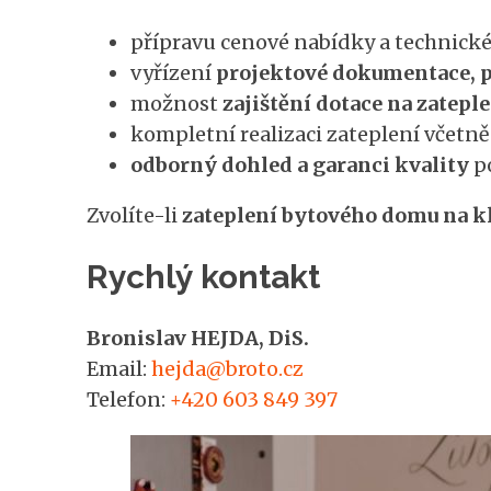
přípravu cenové nabídky a technické
vyřízení
projektové dokumentace, p
možnost
zajištění dotace na zatepl
kompletní realizaci zateplení včetn
odborný dohled a garanci kvality
po
Zvolíte-li
zateplení bytového domu na kl
Rychlý kontakt
Bronislav HEJDA, DiS.
Email:
hejda@broto.cz
Telefon:
+420 603 849 397