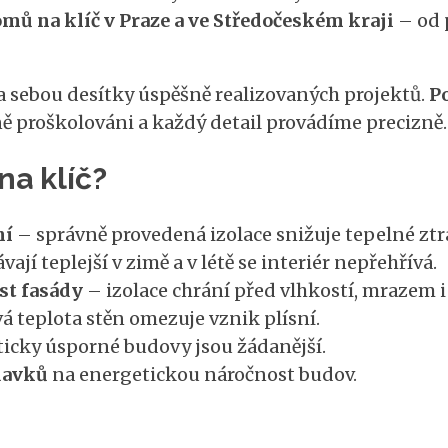
ů na klíč v Praze a ve Středočeském kraji
– od 
 sebou desítky úspěšně realizovaných projektů.
P
lně proškolováni a každý detail provádíme precizně.
na klíč?
ní
– správně provedená izolace snižuje tepelné ztr
ají teplejší v zimě a v létě se interiér nepřehřívá.
st fasády
– izolace chrání před vlhkostí, mrazem 
á teplota stěn omezuje vznik plísní.
icky úsporné budovy jsou žádanější.
davků
na energetickou náročnost budov.