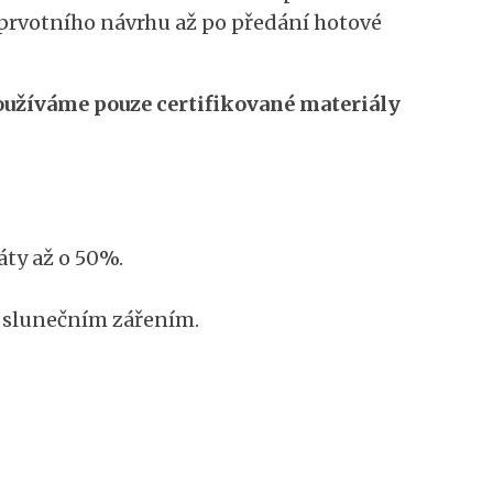
prvotního návrhu až po předání hotové
oužíváme pouze certifikované materiály
áty až o 50%.
i slunečním zářením.