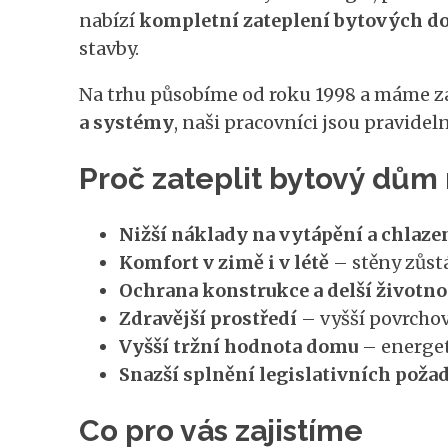
nabízí
kompletní zateplení bytových dom
stavby.
Na trhu působíme od roku 1998 a máme za
a systémy
, naši pracovníci jsou pravide
Proč zateplit bytový dům 
Nižší náklady na vytápění a chlaze
Komfort v zimě i v létě
– stěny zůstáv
Ochrana konstrukce a delší životno
Zdravější prostředí
– vyšší povrchov
Vyšší tržní hodnota domu
– energet
Snazší splnění legislativních poža
Co pro vás zajistíme