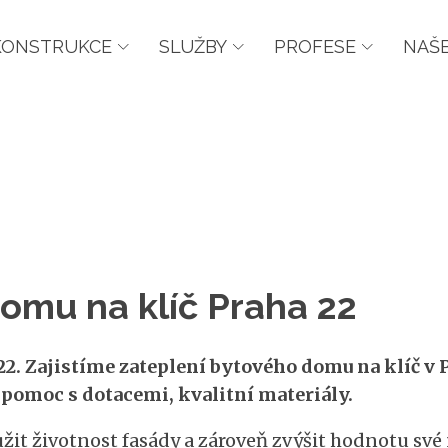
KONSTRUKCE
SLUŽBY
PROFESE
NAŠE
omu na klíč Praha 22
2. Zajistíme zateplení bytového domu na klíč v P
, pomoc s dotacemi, kvalitní materiály.
užit životnost fasády a zároveň zvýšit hodnotu sv