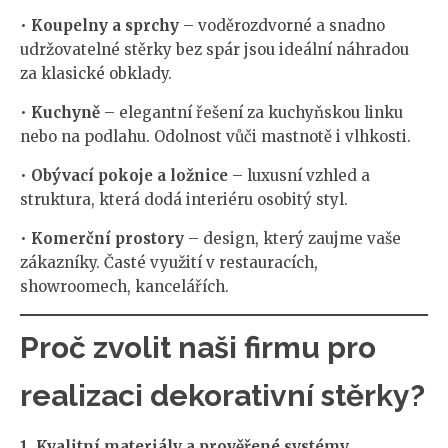
•
Koupelny a sprchy
– voděrozdvorné a snadno
udržovatelné stěrky bez spár jsou ideální náhradou
za klasické obklady.
•
Kuchyně
– elegantní řešení za kuchyňskou linku
nebo na podlahu. Odolnost vůči mastnotě i vlhkosti.
•
Obývací pokoje a ložnice
– luxusní vzhled a
struktura, která dodá interiéru osobitý styl.
•
Komerční prostory
– design, který zaujme vaše
zákazníky. Časté využití v restauracích,
showroomech, kancelářích.
Proč zvolit naši firmu pro
realizaci dekorativní stěrky?
1. Kvalitní materiály a prověřené systémy