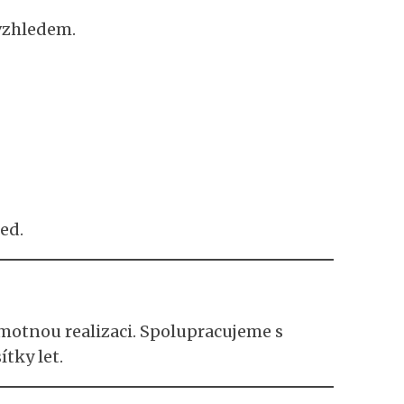
vzhledem.
ed.
amotnou realizaci. Spolupracujeme s
tky let.