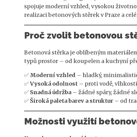
spojuje moderní vzhled, vysokou životno
realizaci betonových stěrek v Praze a ce
Proč zvolit betonovou st
Betonová stěrka je oblíbeným materiále
typů prostor – od koupelen a kuchyní pře
✅
Moderní vzhled
– hladký, minimalistic
✅
Vysoká odolnost
– proti vodě, vlhkos
✅
Snadná údržba
– žádné spáry, žádné slo
✅
Široká paleta barev a struktur
– od tra
Možnosti využití betonov