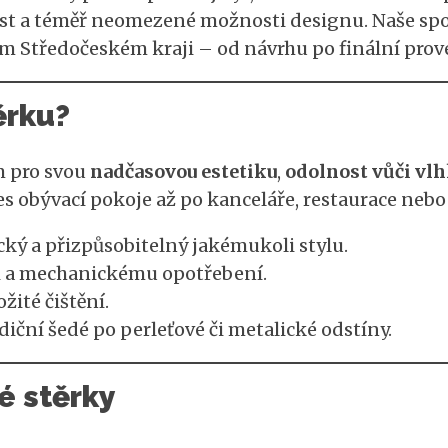
st a téměř neomezené možnosti designu. Naše spol
lém Středočeském kraji – od návrhu po finální prov
ěrku?
m pro svou
nadčasovou estetiku
,
odolnost vůči vlh
s obývací pokoje až po kanceláře, restaurace nebo
ký a přizpůsobitelný jakémukoli stylu.
ti a mechanickému opotřebení.
žité čištění.
diční šedé po perleťové či metalické odstíny.
é stěrky