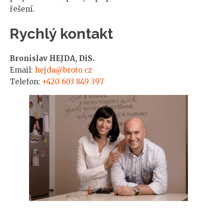
řešení.
Rychlý kontakt
Bronislav HEJDA, DiS.
Email:
hejda@broto.cz
Telefon:
+420 603 849 397