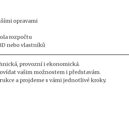
nšími opravami
rola rozpočtu
BD nebo vlastníků
hnická, provozní i ekonomická.
povídat vašim možnostem i představám.
ukce a projdeme s vámi jednotlivé kroky.