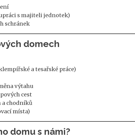
lení
práci s majiteli jednotek)
ch schránek
tových domech
klempířské a tesařské práce)
ýměna výtahu
upových cest
h a chodníků
vací místa)
ého domu s námi?