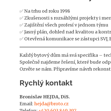
✅ Na trhu od roku 1998
✅ Zkušenosti s rozsáhlými projekty i me
✅ Zajištění všech profesí v jednom týmu
✅ Jasný plán, dohled nad kvalitou a kont
✅ Otevřená komunikace se zástupci SVJ, 
Každý bytový dům má svá specifika – tec
Společně najdeme řešení, které bude od
Ozvěte se nám. Připravíme návrh rekonstr
Rychlý kontakt
Bronislav HEJDA, DiS.
Email:
hejda@broto.cz
Telefon:
+420 603 849 397