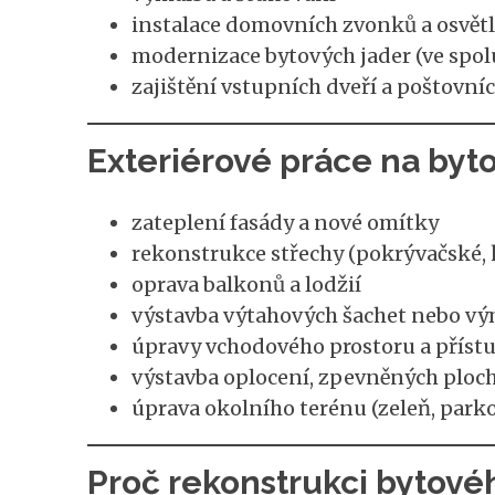
instalace domovních zvonků a osvět
modernizace bytových jader (ve spolu
zajištění vstupních dveří a poštovní
Exteriérové práce na by
zateplení fasády a nové omítky
rekonstrukce střechy (pokrývačské, 
oprava balkonů a lodžií
výstavba výtahových šachet nebo v
úpravy vchodového prostoru a příst
výstavba oplocení, zpevněných ploc
úprava okolního terénu (zeleň, parko
Proč rekonstrukci bytov