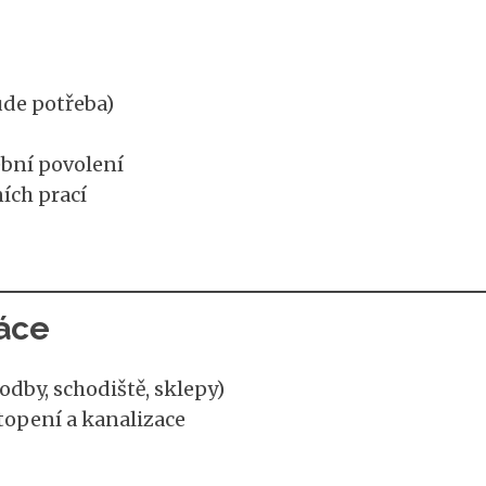
de potřeba)
ební povolení
ních prací
ráce
dby, schodiště, sklepy)
 topení a kanalizace