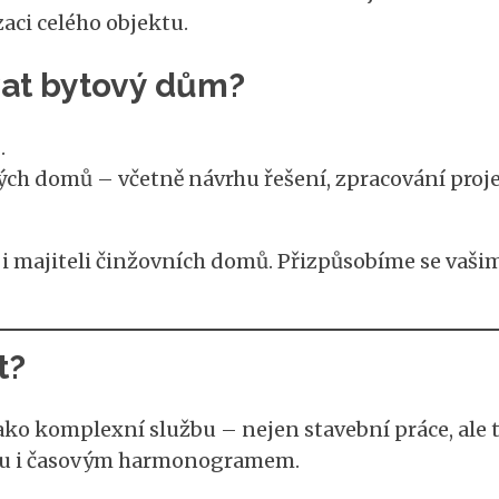
aci celého objektu.
vat bytový dům?
.
ých domů – včetně návrhu řešení, zpracování proj
 i majiteli činžovních domů. Přizpůsobíme se vaš
t?
 komplexní službu – nejen stavební práce, ale ta
tou i časovým harmonogramem.