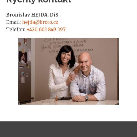
Bronislav HEJDA, DiS.
Email:
hejda@broto.cz
Telefon:
+420 603 849 397