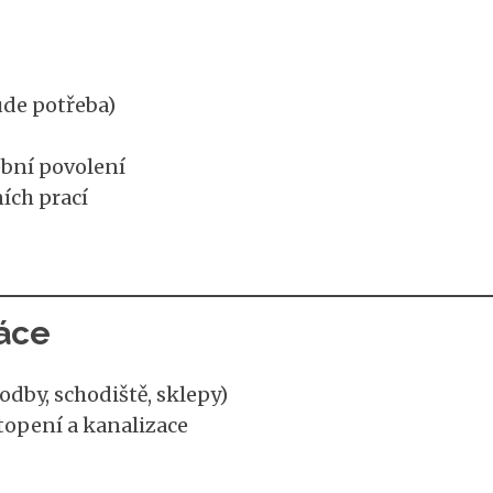
de potřeba)
ební povolení
ních prací
ráce
dby, schodiště, sklepy)
 topení a kanalizace