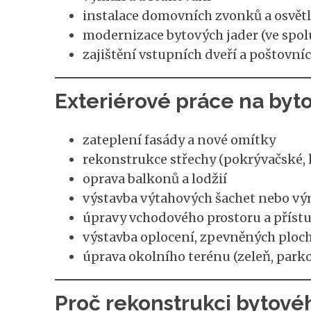
instalace domovních zvonků a osvět
modernizace bytových jader (ve spolu
zajištění vstupních dveří a poštovní
Exteriérové práce na by
zateplení fasády a nové omítky
rekonstrukce střechy (pokrývačské, 
oprava balkonů a lodžií
výstavba výtahových šachet nebo v
úpravy vchodového prostoru a příst
výstavba oplocení, zpevněných ploc
úprava okolního terénu (zeleň, parko
Proč rekonstrukci bytov