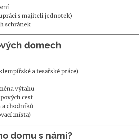
lení
práci s majiteli jednotek)
ch schránek
tových domech
klempířské a tesařské práce)
ýměna výtahu
upových cest
h a chodníků
vací místa)
ého domu s námi?