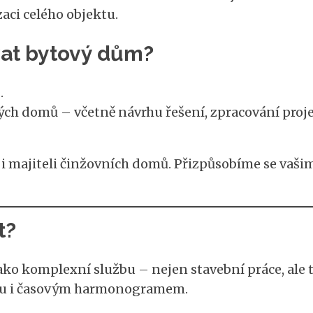
aci celého objektu.
vat bytový dům?
.
ých domů – včetně návrhu řešení, zpracování proj
 i majiteli činžovních domů. Přizpůsobíme se vaš
t?
 komplexní službu – nejen stavební práce, ale ta
tou i časovým harmonogramem.