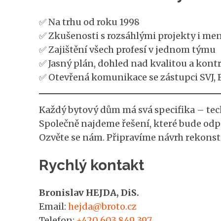
✅ Na trhu od roku 1998
✅ Zkušenosti s rozsáhlými projekty i me
✅ Zajištění všech profesí v jednom týmu
✅ Jasný plán, dohled nad kvalitou a kont
✅ Otevřená komunikace se zástupci SVJ, 
Každý bytový dům má svá specifika – tec
Společně najdeme řešení, které bude od
Ozvěte se nám. Připravíme návrh rekonstr
Rychlý kontakt
Bronislav HEJDA, DiS.
Email:
hejda@broto.cz
Telefon:
+420 603 849 397