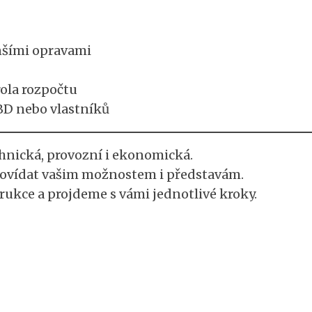
nšími opravami
rola rozpočtu
BD nebo vlastníků
hnická, provozní i ekonomická.
povídat vašim možnostem i představám.
ukce a projdeme s vámi jednotlivé kroky.