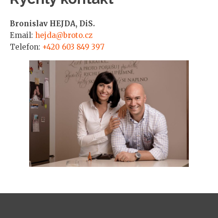
Bronislav HEJDA, DiS.
Email:
hejda@broto.cz
Telefon:
+420 603 849 397