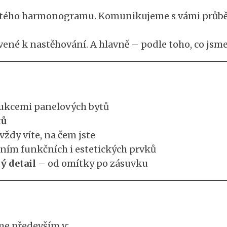
tého harmonogramu. Komunikujeme s vámi průběžně 
vené k nastěhování. A hlavně – podle toho, co jsme
ukcemi panelových bytů
ků
vždy víte, na čem jste
ěním funkčních i estetických prvků
ý detail
– od omítky po zásuvku
me především v: