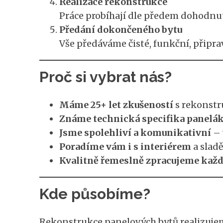
Realizace rekonstrukce
Práce probíhají dle předem dohodnu
Předání dokončeného bytu
Vše předáváme čisté, funkční, připra
Proč si vybrat nás?
Máme 25+ let zkušeností
s rekonstr
Známe technická specifika panelá
Jsme spolehliví a komunikativní
– 
Poradíme vám i s interiérem
a slad
Kvalitně řemeslně zpracujeme každ
Kde působíme?
Rekonstrukce panelových bytů realizuje