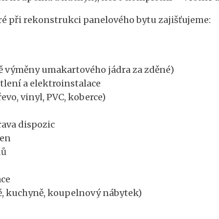
ré při rekonstrukci panelového bytu zajišťujeme:
ě výměny umakartového jádra za zděné)
lení a elektroinstalace
vo, vinyl, PVC, koberce)
rava dispozic
ken
dů
ace
, kuchyně, koupelnový nábytek)