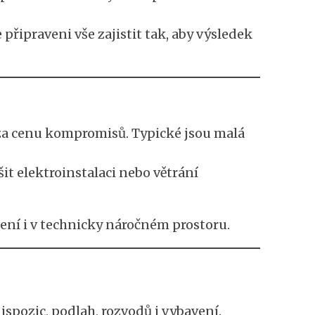
připraveni vše zajistit tak, aby výsledek
 za cenu kompromisů. Typické jsou malá
šit elektroinstalaci nebo větrání
šení i v technicky náročném prostoru.
spozic, podlah, rozvodů i vybavení.