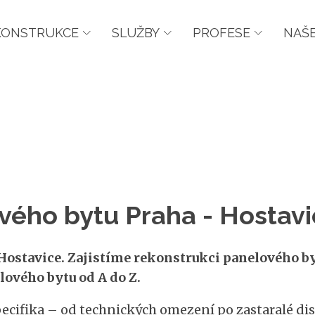
KONSTRUKCE
SLUŽBY
PROFESE
NAŠE
vého bytu Praha - Hostavi
ostavice. Zajistíme rekonstrukci panelového by
ového bytu od A do Z.
ifika – od technických omezení po zastaralé disp