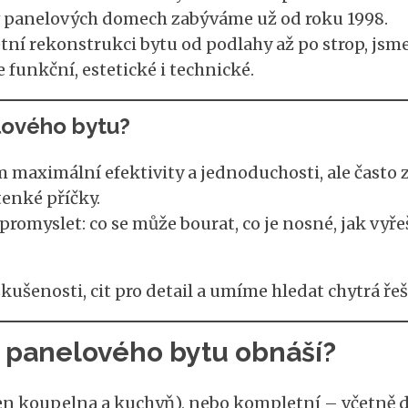
v panelových domech zabýváme už od roku 1998.
tní rekonstrukci bytu od podlahy až po strop, jsme 
funkční, estetické i technické.
lového bytu?
m maximální efektivity a jednoduchosti, ale často
tenké příčky.
romyslet: co se může bourat, co je nosné, jak vyře
kušenosti, cit pro detail a umíme hledat chytrá ře
 panelového bytu obnáší?
n koupelna a kuchyň), nebo kompletní – včetně di