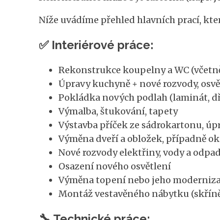
Níže uvádíme přehled hlavních prací, kte
✅ Interiérové práce:
Rekonstrukce koupelny a WC (včetn
Úpravy kuchyně + nové rozvody, osvět
Pokládka nových podlah (laminát, dře
Výmalba, štukování, tapety
Výstavba příček ze sádrokartonu, úp
Výměna dveří a obložek, případně o
Nové rozvody elektřiny, vody a odpa
Osazení nového osvětlení
Výměna topení nebo jeho moderniz
Montáž vestavěného nábytku (skříně
🔧 Technické práce: