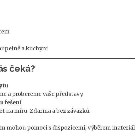
orem
koupelně a kuchyni
ás čeká?
ytu
me a probereme vaše představy.
u řešení
et na míru. Zdarma a bez závazků.
vám mohou pomoci s dispozicemi, výběrem materiálů