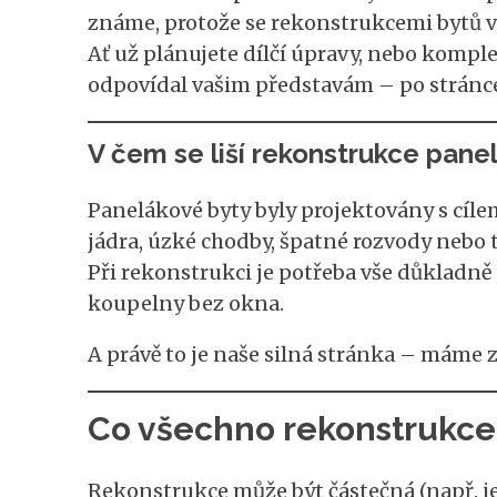
známe, protože se rekonstrukcemi bytů 
Ať už plánujete dílčí úpravy, nebo komple
odpovídal vašim představám – po stránce 
V čem se liší rekonstrukce pane
Panelákové byty byly projektovány s cíle
jádra, úzké chodby, špatné rozvody nebo 
Při rekonstrukci je potřeba vše důkladně p
koupelny bez okna.
A právě to je naše silná stránka – máme z
Co všechno rekonstrukce
Rekonstrukce může být částečná (např. je