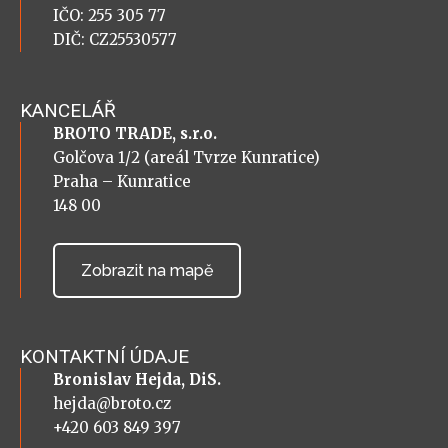
IČO: 255 305 77
DIČ: CZ25530577
KANCELÁŘ
BROTO TRADE, s.r.o.
Golčova 1/2 (areál Tvrze Kunratice)
Praha – Kunratice
148 00
Zobrazit na mapě
KONTAKTNÍ ÚDAJE
Bronislav Hejda, DiS.
hejda@broto.cz
+420 603 849 397