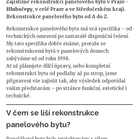
Zajistíme rekonstrukci panelového bytu v Praze -
Hlubočepy
, v celé Praze a ve Středočeském kraji.
Rekonstrukce panelového bytu od A do Z.
Rekonstrukce panelového bytu má svá specifika – od
technických omezení po zastaralé dispoziční řešení.
My tato specifika dobře známe, protože se
rekonstrukcemi bytů v panelových domech
zabýváme už od roku 1998.
Ať už plánujete dílčí úpravy, nebo kompletní
rekonstrukci bytu od podlahy až po strop, jsme
připraveni vše zajistit tak, aby výsledek odpovídal
vašim představám – po stránce funkční, estetické i
technické.
V čem se liší rekonstrukce
panelového bytu?
Panelákové byty byly projektovány s cílem