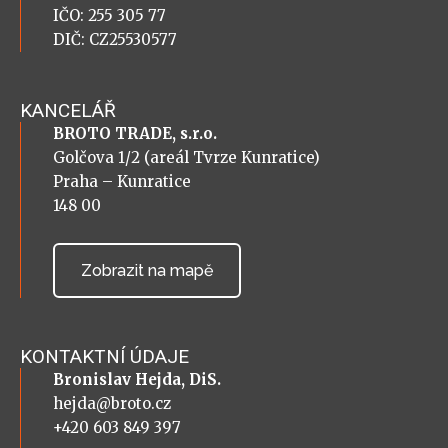
IČO: 255 305 77
DIČ: CZ25530577
KANCELÁŘ
BROTO TRADE, s.r.o.
Golčova 1/2 (areál Tvrze Kunratice)
Praha – Kunratice
148 00
Zobrazit na mapě
KONTAKTNÍ ÚDAJE
Bronislav Hejda, DiS.
hejda@broto.cz
+420 603 849 397