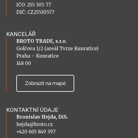
IČO: 255 305 77
DIČ: CZ25530577
KANCELÁŘ
BROTO TRADE, s.r.o.
Golčova 1/2 (areál Tvrze Kunratice)
Praha – Kunratice
148 00
Zobrazit na mapě
KONTAKTNÍ ÚDAJE
Bronislav Hejda, DiS.
hejda@broto.cz
+420 603 849 397