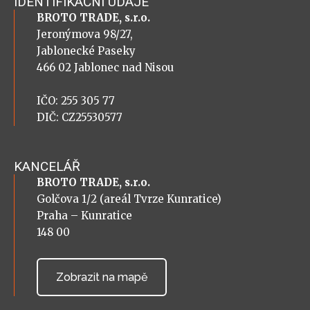
IDENTIFIKAČNÍ ÚDAJE
BROTO TRADE, s.r.o.
Jeronýmova 98/27,
Jablonecké Paseky
466 02 Jablonec nad Nisou
IČO: 255 305 77
DIČ: CZ25530577
KANCELÁŘ
BROTO TRADE, s.r.o.
Golčova 1/2 (areál Tvrze Kunratice)
Praha – Kunratice
148 00
Zobrazit na mapě