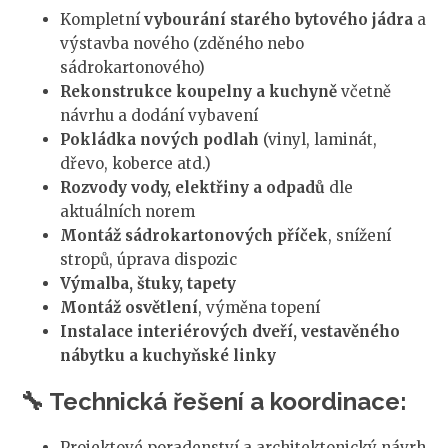
Kompletní
vybourání starého bytového jádra
a
výstavba nového (zděného nebo
sádrokartonového)
Rekonstrukce koupelny a kuchyně
včetně
návrhu a dodání vybavení
Pokládka nových podlah
(vinyl, laminát,
dřevo, koberce atd.)
Rozvody vody, elektřiny a odpadů
dle
aktuálních norem
Montáž sádrokartonových příček
, snížení
stropů, úprava dispozic
Výmalba, štuky, tapety
Montáž osvětlení
, výměna topení
Instalace interiérových dveří, vestavěného
nábytku a kuchyňské linky
🔧 Technická řešení a koordinace:
Projektové poradenství a architektonický návrh