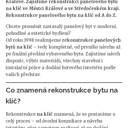
Králové. Zajistíme rekonstrukci panelového bytu
na klíč ve Městci Králové a ve Středočeském kraji.
Rekonstrukce panelového bytu na klíč od A do Z.
Chcete proměnit zastaralý panelový byt v moderní,
pohodlné a estetické bydlení?
Od roku 1998 realizujeme
rekonstrukce panelových
bytů na klíč
– tedy kompletně, od prvního návrhu až
po finální předání vybaveného bytu. Zajistíme návrh
dispozic, výběr materiálů, všechny stavební i
instalační práce a dodání hotového interiéru podle
vašich představ.
Co znamená rekonstrukce bytu na
klíč?
Rekonstrukce
na klíč
znamená, že se postaráme o
celý proces – od úvodní konzultace a návrhu
interiéru, přes samotnou realizaci až po dodání