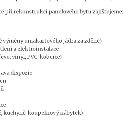
ré při rekonstrukci panelového bytu zajišťujeme:
ě výměny umakartového jádra za zděné)
lení a elektroinstalace
vo, vinyl, PVC, koberce)
rava dispozic
ken
dů
ace
, kuchyně, koupelnový nábytek)