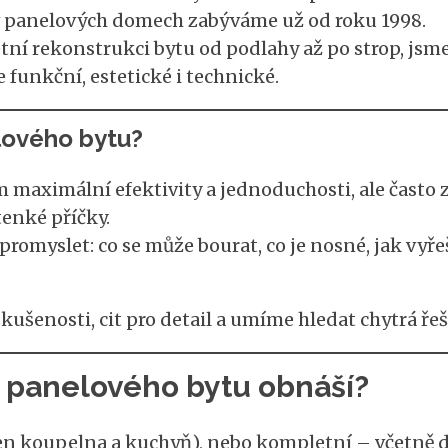
v panelových domech zabýváme už od roku 1998.
tní rekonstrukci bytu od podlahy až po strop, jsme 
funkční, estetické i technické.
lového bytu?
m maximální efektivity a jednoduchosti, ale často
tenké příčky.
romyslet: co se může bourat, co je nosné, jak vyře
kušenosti, cit pro detail a umíme hledat chytrá ře
 panelového bytu obnáší?
n koupelna a kuchyň), nebo kompletní – včetně di