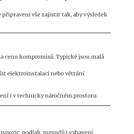
připraveni vše zajistit tak, aby výsledek
 za cenu kompromisů. Typické jsou malá
šit elektroinstalaci nebo větrání
šení i v technicky náročném prostoru.
spozic, podlah, rozvodů i vybavení.