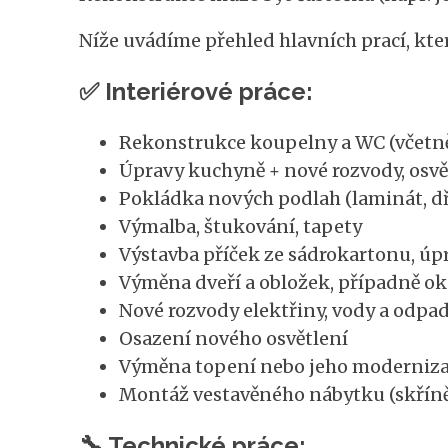
Níže uvádíme přehled hlavních prací, kte
✅ Interiérové práce:
Rekonstrukce koupelny a WC (včetn
Úpravy kuchyně + nové rozvody, osvět
Pokládka nových podlah (laminát, dře
Výmalba, štukování, tapety
Výstavba příček ze sádrokartonu, úp
Výměna dveří a obložek, případně o
Nové rozvody elektřiny, vody a odpa
Osazení nového osvětlení
Výměna topení nebo jeho moderniz
Montáž vestavěného nábytku (skříně
🔧 Technické práce: