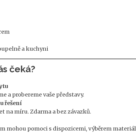
orem
koupelně a kuchyni
ás čeká?
ytu
me a probereme vaše představy.
u řešení
et na míru. Zdarma a bez závazků.
vám mohou pomoci s dispozicemi, výběrem materiálů