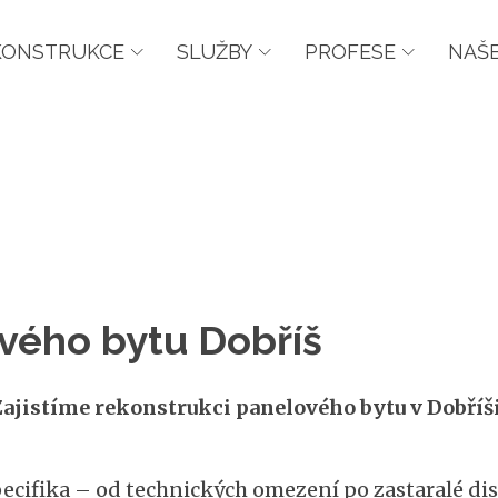
KONSTRUKCE
SLUŽBY
PROFESE
NAŠE
vého bytu Dobříš
ajistíme rekonstrukci panelového bytu v Dobříš
ifika – od technických omezení po zastaralé disp