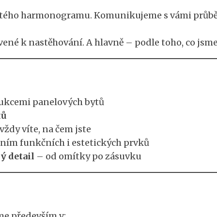
tého harmonogramu. Komunikujeme s vámi průběžně 
vené k nastěhování. A hlavně – podle toho, co jsme
ukcemi panelových bytů
ků
vždy víte, na čem jste
ěním funkčních i estetických prvků
ý detail
– od omítky po zásuvku
me především v: