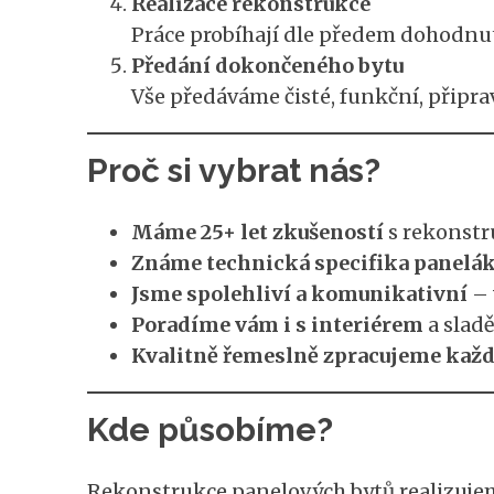
Realizace rekonstrukce
Práce probíhají dle předem dohodnu
Předání dokončeného bytu
Vše předáváme čisté, funkční, připra
Proč si vybrat nás?
Máme 25+ let zkušeností
s rekonstr
Známe technická specifika panelá
Jsme spolehliví a komunikativní
– 
Poradíme vám i s interiérem
a slad
Kvalitně řemeslně zpracujeme každ
Kde působíme?
Rekonstrukce panelových bytů realizuje