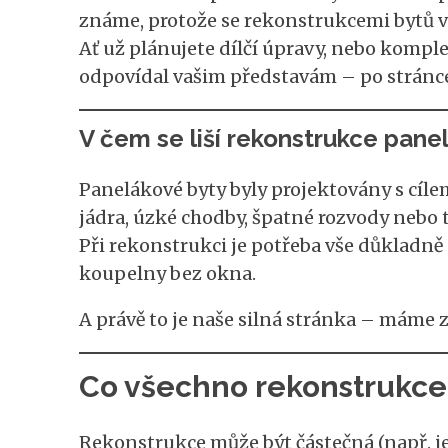
známe, protože se rekonstrukcemi bytů 
Ať už plánujete dílčí úpravy, nebo komple
odpovídal vašim představám – po stránce 
V čem se liší rekonstrukce pane
Panelákové byty byly projektovány s cíle
jádra, úzké chodby, špatné rozvody nebo 
Při rekonstrukci je potřeba vše důkladně p
koupelny bez okna.
A právě to je naše silná stránka – máme z
Co všechno rekonstrukce
Rekonstrukce může být částečná (např. je