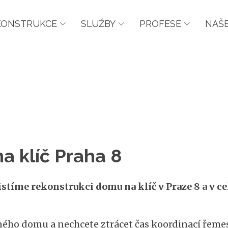
KONSTRUKCE
SLUŽBY
PROFESE
NAŠE
 klíč Praha 8
stíme rekonstrukci domu na klíč v Praze 8 a v c
ého domu a nechcete ztrácet čas koordinací řeme