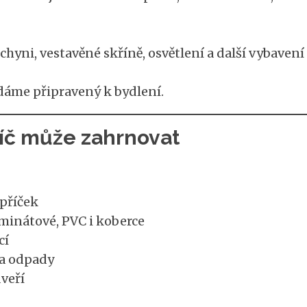
hyni, vestavěné skříně, osvětlení a další vybavení
dáme připravený k bydlení.
íč může zahrnovat
 příček
minátové, PVC i koberce
cí
 a odpady
veří