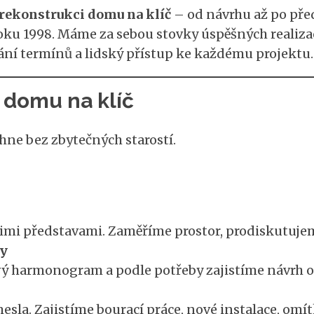
rekonstrukci domu na klíč
– od návrhu až po pře
roku 1998. Máme za sebou stovky úspěšných realiz
ání termínů a lidský přístup ke každému projektu.
 domu na klíč
ěhne bez zbytečných starostí.
imi představami. Zaměříme prostor, prodiskutujem
ky
ý harmonogram a podle potřeby zajistíme návrh od
esla. Zajistíme bourací práce, nové instalace, omít