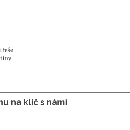
třeše
ytiny
u na klíč s námi