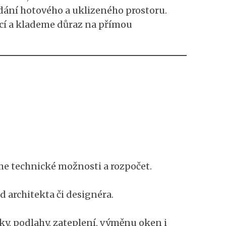
dání hotového a uklizeného prostoru.
ací a klademe důraz na přímou
e technické možnosti a rozpočet.
 architekta či designéra.
ky, podlahy, zateplení, výměnu oken i