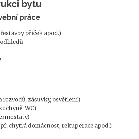
rukci bytu
vební práce
přestavby příček apod.)
podhledů
e
rozvodů, zásuvky, osvětlení)
kuchyně, WC)
termostaty)
př. chytrá domácnost, rekuperace apod.)