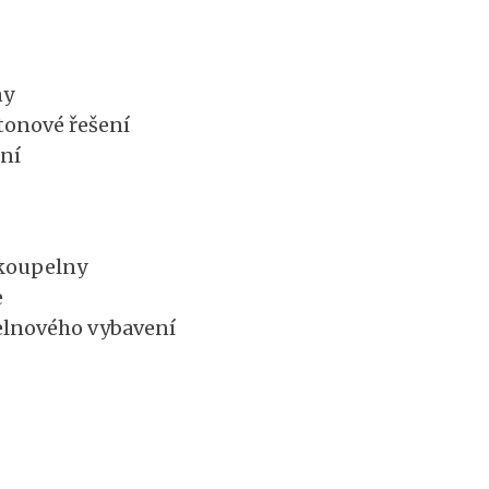
ny
tonové řešení
ení
koupelny
e
elnového vybavení