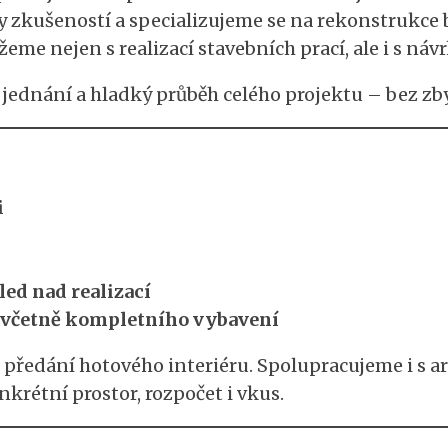
ty zkušeností a specializujeme se na rekonstrukce 
 nejen s realizací stavebních prací, ale i s náv
vé jednání a hladký průběh celého projektu – bez z
i
ed nad realizací
 včetně kompletního vybavení
 předání hotového interiéru. Spolupracujeme i s a
krétní prostor, rozpočet i vkus.