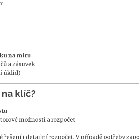
n:
ku na míru
ačů a zásuvek
í úklid)
na klíč?
ytu
torové možnosti a rozpočet.
 řešení i detailní rozpočet. V případě potřeby zapo