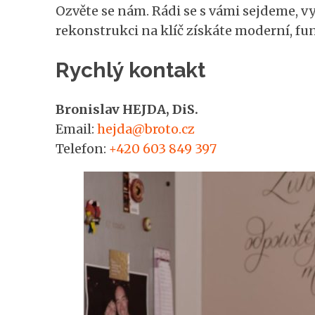
Ozvěte se nám. Rádi se s vámi sejdeme, 
rekonstrukci na klíč získáte moderní, fun
Rychlý kontakt
Bronislav HEJDA, DiS.
Email:
hejda@broto.cz
Telefon:
+420 603 849 397