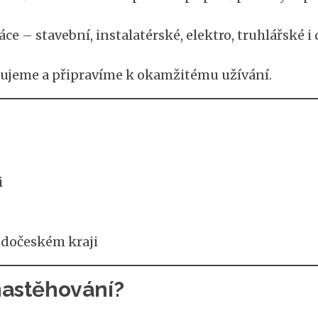
e – stavební, instalatérské, elektro, truhlářské i
lujeme a připravíme k okamžitému užívání.
i
edočeském kraji
nastěhování?