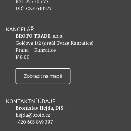
IČO: 255 305 77
DIČ: CZ25530577
KANCELÁŘ
BROTO TRADE, s.r.o.
Golčova 1/2 (areál Tvrze Kunratice)
Praha – Kunratice
148 00
Zobrazit na mapě
KONTAKTNÍ ÚDAJE
Bronislav Hejda, DiS.
hejda@broto.cz
+420 603 849 397