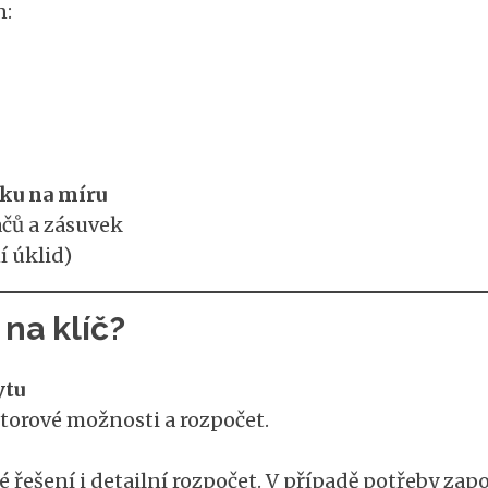
n:
ku na míru
ačů a zásuvek
í úklid)
na klíč?
ytu
torové možnosti a rozpočet.
 řešení i detailní rozpočet. V případě potřeby zapo