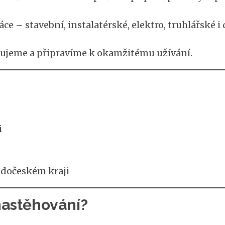
e – stavební, instalatérské, elektro, truhlářské i
lujeme a připravíme k okamžitému užívání.
i
edočeském kraji
nastěhování?