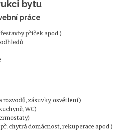
rukci bytu
vební práce
přestavby příček apod.)
podhledů
e
rozvodů, zásuvky, osvětlení)
kuchyně, WC)
termostaty)
př. chytrá domácnost, rekuperace apod.)