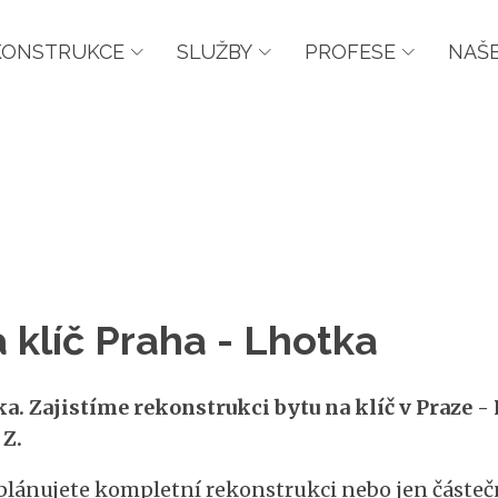
KONSTRUKCE
SLUŽBY
PROFESE
NAŠE
 klíč Praha - Lhotka
a. Zajistíme rekonstrukci bytu na klíč v Praze -
 Z.
 plánujete kompletní rekonstrukci nebo jen částečn