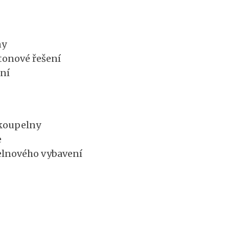
ny
tonové řešení
ení
koupelny
e
elnového vybavení