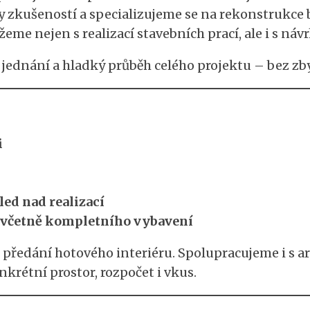
ty zkušeností a specializujeme se na rekonstrukce 
 nejen s realizací stavebních prací, ale i s náv
vé jednání a hladký průběh celého projektu – bez z
i
ed nad realizací
 včetně kompletního vybavení
 předání hotového interiéru. Spolupracujeme i s a
krétní prostor, rozpočet i vkus.