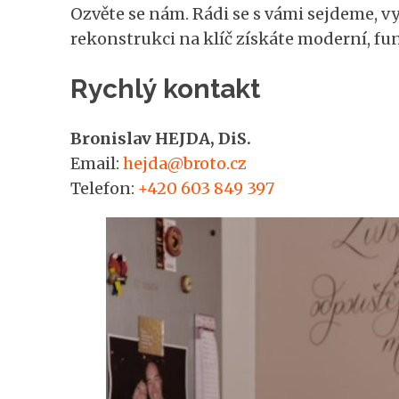
Ozvěte se nám. Rádi se s vámi sejdeme, 
rekonstrukci na klíč získáte moderní, fun
Rychlý kontakt
Bronislav HEJDA, DiS.
Email:
hejda@broto.cz
Telefon:
+420 603 849 397