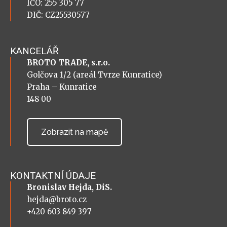
IČO: 255 305 77
DIČ: CZ25530577
KANCELÁŘ
BROTO TRADE, s.r.o.
Golčova 1/2 (areál Tvrze Kunratice)
Praha – Kunratice
148 00
Zobrazit na mapě
KONTAKTNÍ ÚDAJE
Bronislav Hejda, DiS.
hejda@broto.cz
+420 603 849 397