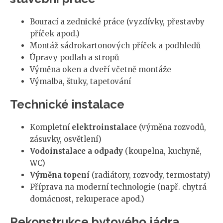
Bourací a zednické práce (vyzdívky, přestavby
příček apod.)
Montáž sádrokartonových příček a podhledů
Úpravy podlah a stropů
Výměna oken a dveří včetně montáže
Výmalba, štuky, tapetování
Technické instalace
Kompletní
elektroinstalace
(výměna rozvodů,
zásuvky, osvětlení)
Vodoinstalace a odpady
(koupelna, kuchyně,
WC)
Výměna topení
(radiátory, rozvody, termostaty)
Příprava na moderní technologie (např. chytrá
domácnost, rekuperace apod.)
Rekonstrukce bytového jádra